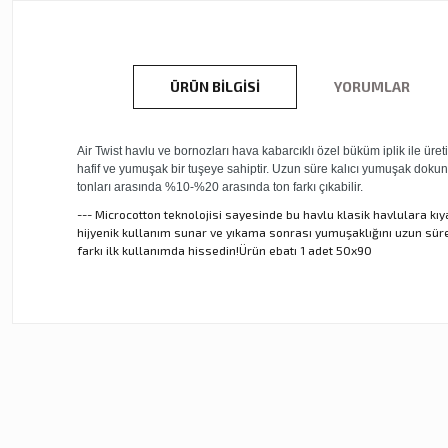
ÜRÜN BILGISI
YORUMLAR
Air Twist havlu ve bornozları hava kabarcıklı özel büküm iplik ile ü
hafif ve yumuşak bir tuşeye sahiptir. Uzun süre kalıcı yumuşak dokunu
tonları arasında %10-%20 arasında ton farkı çıkabilir.
--- Microcotton teknolojisi sayesinde bu havlu klasik havlulara k
hijyenik kullanım sunar ve yıkama sonrası yumuşaklığını uzun sür
farkı ilk kullanımda hissedin!Ürün ebatı 1 adet 50x90
Bu ürünün fiyat bilgisi, resim, ürün açıklamalarında ve diğer ko
Görüş ve önerileriniz için teşekkür ederiz.
Ürün resmi kalitesiz, bozuk veya görüntülenemiyor.
Ürün açıklamasında eksik bilgiler bulunuyor.
Ürün bilgilerinde hatalar bulunuyor.