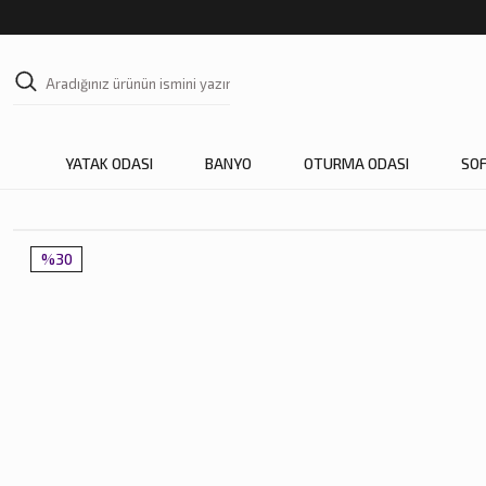
YATAK ODASI
BANYO
OTURMA ODASI
SO
%30