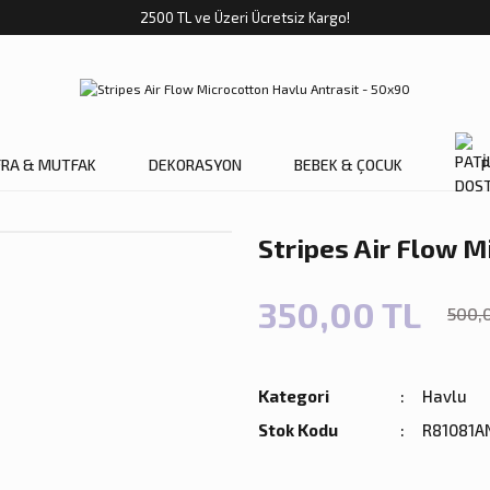
2500 TL ve Üzeri Ücretsiz Kargo!
FRA & MUTFAK
DEKORASYON
BEBEK & ÇOCUK
P
Stripes Air Flow M
350,00 TL
500,
Kategori
Havlu
Stok Kodu
R81081A