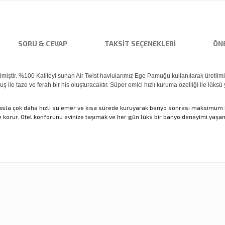
SORU & CEVAP
TAKSIT SEÇENEKLERI
ÖNE
retilmiştir. %100 Kaliteyi sunan Air Twist havlularımız Ege Pamuğu kullanılarak üre
ş ile taze ve ferah bir his oluşturacaktır. Süper emici hızlı kuruma özelliği ile lük
ıyasla çok daha hızlı su emer ve kısa sürede kuruyarak banyo sonrası maksimum 
e korur. Otel konforunu evinize taşımak ve her gün lüks bir banyo deneyimi yaşa
nularda yetersiz gördüğünüz noktaları öneri formunu kullanarak tarafımıza ilet
Ürün hakkında henüz soru sorulmamış.
Sitemize ilk yorumu siz yapın!
Bu ürüne ilk yorumu siz yapın!
Deneyimini Paylaş
Yorum Yaz
Soru Sor