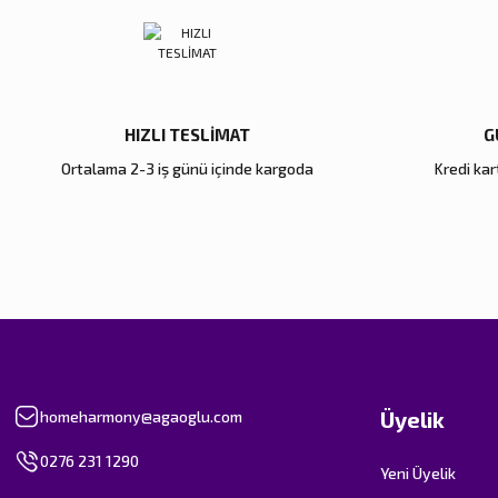
Ürün fiyatı diğer sitelerden daha pahalı.
Bu ürüne benzer farklı alternatifler olmalı.
HIZLI TESLİMAT
G
Ortalama 2-3 iş günü içinde kargoda
Kredi kart
Üyelik
homeharmony@agaoglu.com
0276 231 1290
Yeni Üyelik