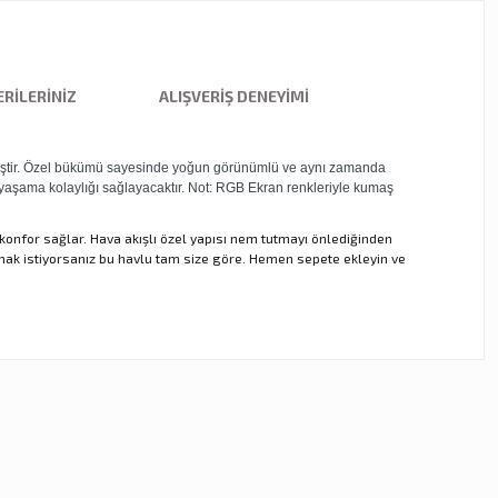
RILERINIZ
ALIŞVERIŞ DENEYIMI
tilmiştir. Özel bükümü sayesinde yoğun görünümlü ve aynı zamanda
sü yaşama kolaylığı sağlayacaktır. Not: RGB Ekran renkleriyle kumaş
konfor sağlar. Hava akışlı özel yapısı nem tutmayı önlediğinden
mak istiyorsanız bu havlu tam size göre. Hemen sepete ekleyin ve
ebilirsiniz.