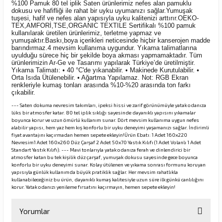
%100 Pamuk 80 tel iplik Saten ürünlerimiz nefes alan pamuklu
dokusu ve hafifliği ile rahat bir uyku uyumanızı sağlar.Yumuşak
tuşesi, hafif ve nefes alan yapısıyla uyku kalitenizi arttırır.OEKO-
TEX,AMFORİ,TSE,ORGANIC TEXTILE Sertifikalı %100 pamuk
kullanılarak üretilen ürünlerimiz, terletme yapmaz ve
yumuşaktır.Baskı,boya içerikleri neticesinde hiçbir kanserojen madde
barındırmaz.4 mevsim kullanıma uygundur. Yıkama talimatlarına
uyulduğu sürece hiç bir şekilde boya akması yapmamaktadır. Tüm
ürünlerimizin Ar-Ge ve Tasarımı yapılarak Türkiye’de üretilmiştir.
Yıkama Talimatı: • 40 °C'de yıkanabilir. • Makinede Kurutulabilir. •
Orta Isıda Ütülenebilir. • Ağartma Yapılamaz. Not: RGB Ekran
renkleriyle kumaş tonları arasında %10-%20 arasında ton farkı
çıkabilir.
--- Saten dokuma nevresim takımları, ipeksi hissi ve zarif görünümüyle yatak odanıza
lüks bir atmosfer katar. 80 tel iplik sıklığı sayesinde dayanıklı yapısını yıkamalar
boyunca korur ve uzun ömürlü kullanım sunar. Dört mevsim kullanıma uygun nefes
alabilir yapısı, hem yaz hem kış konforlu bir uyku deneyimi yaşamanızı sağlar. İndirimli
fiyat avantajını kaçırmadan hemen sepete ekleyin!Ürün Ebatı: 1 Adet 160x220
Nevresim1 Adet 160x260 Düz Çarşaf 2 Adet 50x70 Yastık Kılıfı (1 Adet Volanlı 1 Adet
Standart Yastık Kılıfı). --- Mavi tonlarıyla yatak odanıza ferah ve dinlendirici bir
atmosfer katan bu tek kişilik düz çarşaf, yumuşak dokusu sayesinde gece boyunca
konforlu bir uyku deneyimi sunar. Kolay ütülenen ve yıkama sonrası formunu koruyan
yapısıyla günlük kullanımda büyük pratiklik sağlar. Her mevsim rahatlıkla
kullanabileceğiniz bu ürün, dayanıklı kumaş kalitesiyle uzun süre ilk günkü canlılığını
korur. Yatak odanızı yenileme fırsatını kaçırmayın, hemen sepete ekleyin!
Yorumlar