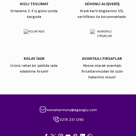
HIZLI TESLİMAT
GÜVENLİ ALIŞVERİŞ
Ortalama 2-3 iş günü içinde
Kredi kartı bilgileriniz SSL
kargoda
sertifikası ile korunmaktadır.
Gönder
KOLAY İADE
AVANTAJLI FIRSATLAR
Ürünü rahat bir şekilde iade
Abone olarak avantajlı
edebilme fırsatı!
fırsatlarımızdan ilk sizin
haberiniz olsun!
homeharmony@agaoglu.com
0276 231 1290