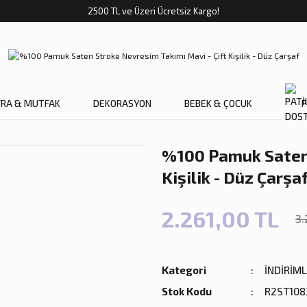
2500 TL ve Üzeri Ücretsiz Kargo!
FRA & MUTFAK
DEKORASYON
BEBEK & ÇOCUK
P
%100 Pamuk Saten 
Kişilik - Düz Çarşa
2.261,00 TL
3.
Kategori
İNDİRİM
Stok Kodu
R2ST108