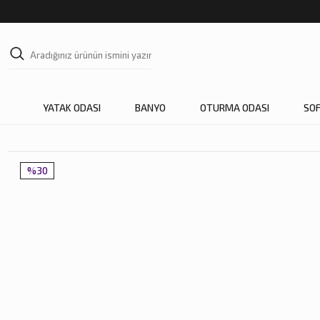
YATAK ODASI
BANYO
OTURMA ODASI
SO
%30