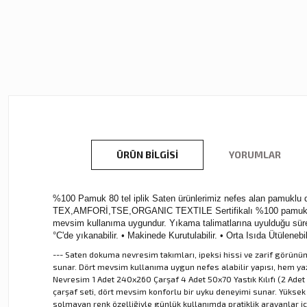
ÜRÜN BILGISI
YORUMLAR
%100 Pamuk 80 tel iplik Saten ürünlerimiz nefes alan pamuklu dok
TEX,AMFORİ,TSE,ORGANIC TEXTILE Sertifikalı %100 pamuk kullan
mevsim kullanıma uygundur. Yıkama talimatlarına uyulduğu sürec
°C'de yıkanabilir. • Makinede Kurutulabilir. • Orta Isıda Ütülen
--- Saten dokuma nevresim takımları, ipeksi hissi ve zarif görünüm
sunar. Dört mevsim kullanıma uygun nefes alabilir yapısı, hem yaz
Nevresim 1 Adet 240x260 Çarşaf 4 Adet 50x70 Yastık Kılıfı (2 Adet Vo
çarşaf seti, dört mevsim konforlu bir uyku deneyimi sunar. Yüksek 
solmayan renk özelliğiyle günlük kullanımda pratiklik arayanlar iç