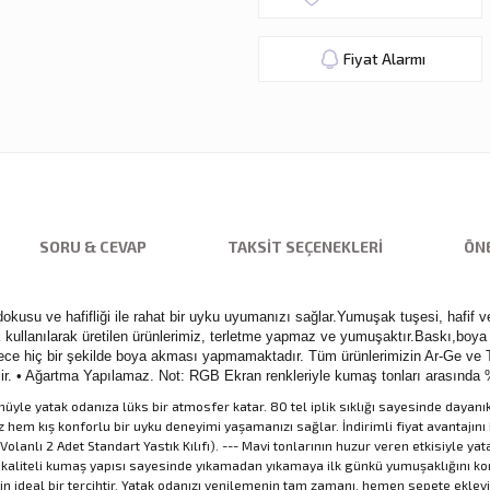
Fiyat Alarmı
SORU & CEVAP
TAKSIT SEÇENEKLERI
ÖNE
usu ve hafifliği ile rahat bir uyku uyumanızı sağlar.Yumuşak tuşesi, hafif ve
ılarak üretilen ürünlerimiz, terletme yapmaz ve yumuşaktır.Baskı,boya içe
e hiç bir şekilde boya akması yapmamaktadır. Tüm ürünlerimizin Ar-Ge ve Tas
ebilir. • Ağartma Yapılamaz. Not: RGB Ekran renkleriyle kumaş tonları arasında 
üyle yatak odanıza lüks bir atmosfer katar. 80 tel iplik sıklığı sayesinde dayan
 hem kış konforlu bir uyku deneyimi yaşamanızı sağlar. İndirimli fiyat avantajı
lanlı 2 Adet Standart Yastık Kılıfı). --- Mavi tonlarının huzur veren etkisiyle yat
kaliteli kumaş yapısı sayesinde yıkamadan yıkamaya ilk günkü yumuşaklığını koru
in ideal bir tercihtir. Yatak odanızı yenilemenin tam zamanı, hemen sepete ekleyi