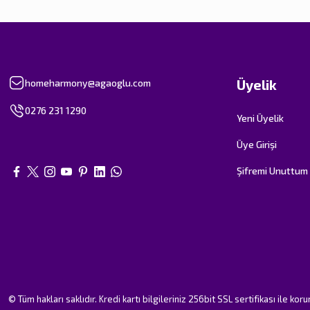
Üyelik
homeharmony@agaoglu.com
0276 231 1290
Yeni Üyelik
Üye Girişi
Şifremi Unuttum
© Tüm hakları saklıdır. Kredi kartı bilgileriniz 256bit SSL sertifikası ile kor