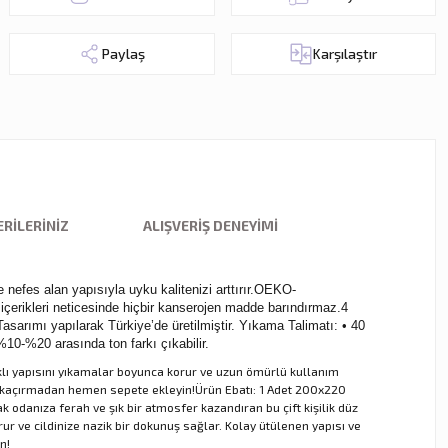
Paylaş
Karşılaştır
RILERINIZ
ALIŞVERIŞ DENEYIMI
 nefes alan yapısıyla uyku kalitenizi arttırır.OEKO-
rikleri neticesinde hiçbir kanserojen madde barındırmaz.4
arımı yapılarak Türkiye’de üretilmiştir. Yıkama Talimatı: • 40
%10-%20 arasında ton farkı çıkabilir.
ıklı yapısını yıkamalar boyunca korur ve uzun ömürlü kullanım
nı kaçırmadan hemen sepete ekleyin!Ürün Ebatı: 1 Adet 200x220
ak odanıza ferah ve şık bir atmosfer kazandıran bu çift kişilik düz
r ve cildinize nazik bir dokunuş sağlar. Kolay ütülenen yapısı ve
n!