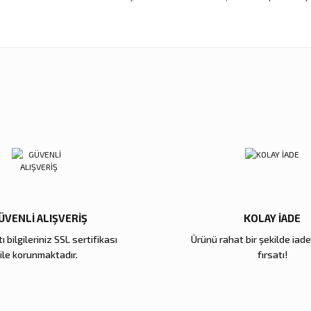
nularda yetersiz gördüğünüz noktaları öneri formunu kullanarak tarafımıza ilet
Ürün hakkında henüz soru sorulmamış.
Sitemize ilk yorumu siz yapın!
Deneyimini Paylaş
Soru Sor
ikli çarşafı olsaydı ama yinede çok memnunum
ÜVENLİ ALIŞVERİŞ
KOLAY İADE
ı bilgileriniz SSL sertifikası
Ürünü rahat bir şekilde iad
Gönder
ile korunmaktadır.
fırsatı!