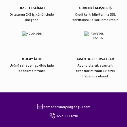
Bu ürüne benzer farklı alternatifler olmalı.
HIZLI TESLİMAT
GÜVENLİ ALIŞVERİŞ
Ortalama 2-3 iş günü içinde
Kredi kartı bilgileriniz SSL
kargoda
sertifikası ile korunmaktadır.
Gönder
KOLAY İADE
AVANTAJLI FIRSATLAR
Ürünü rahat bir şekilde iade
Abone olarak avantajlı
edebilme fırsatı!
fırsatlarımızdan ilk sizin
haberiniz olsun!
homeharmony@agaoglu.com
0276 231 1290