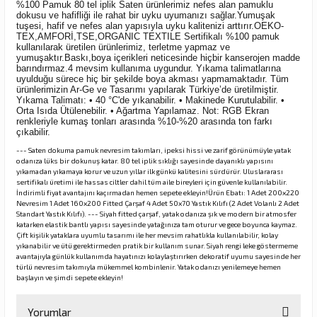
%100 Pamuk 80 tel iplik Saten ürünlerimiz nefes alan pamuklu
dokusu ve hafifliği ile rahat bir uyku uyumanızı sağlar.Yumuşak
tuşesi, hafif ve nefes alan yapısıyla uyku kalitenizi arttırır.OEKO-
TEX,AMFORİ,TSE,ORGANIC TEXTILE Sertifikalı %100 pamuk
kullanılarak üretilen ürünlerimiz, terletme yapmaz ve
yumuşaktır.Baskı,boya içerikleri neticesinde hiçbir kanserojen madde
barındırmaz.4 mevsim kullanıma uygundur. Yıkama talimatlarına
uyulduğu sürece hiç bir şekilde boya akması yapmamaktadır. Tüm
ürünlerimizin Ar-Ge ve Tasarımı yapılarak Türkiye’de üretilmiştir.
Yıkama Talimatı: • 40 °C'de yıkanabilir. • Makinede Kurutulabilir. •
Orta Isıda Ütülenebilir. • Ağartma Yapılamaz. Not: RGB Ekran
renkleriyle kumaş tonları arasında %10-%20 arasında ton farkı
çıkabilir.
--- Saten dokuma pamuk nevresim takımları, ipeksi hissi ve zarif görünümüyle yatak
odanıza lüks bir dokunuş katar. 80 tel iplik sıklığı sayesinde dayanıklı yapısını
yıkamadan yıkamaya korur ve uzun yıllar ilk günkü kalitesini sürdürür. Uluslararası
sertifikalı üretimi ile hassas ciltler dahil tüm aile bireyleri için güvenle kullanılabilir.
İndirimli fiyat avantajını kaçırmadan hemen sepete ekleyin!Ürün Ebatı: 1 Adet 200x220
Nevresim 1 Adet 160x200 Fitted Çarşaf 4 Adet 50x70 Yastık Kılıfı (2 Adet Volanlı 2 Adet
Standart Yastık Kılıfı). --- Siyah fitted çarşaf, yatak odanıza şık ve modern bir atmosfer
katarken elastik bantlı yapısı sayesinde yatağınıza tam oturur ve gece boyunca kaymaz.
Çift kişilik yataklara uyumlu tasarımı ile her mevsim rahatlıkla kullanılabilir, kolay
yıkanabilir ve ütü gerektirmeden pratik bir kullanım sunar. Siyah rengi leke göstermeme
avantajıyla günlük kullanımda hayatınızı kolaylaştırırken dekoratif uyumu sayesinde her
türlü nevresim takımıyla mükemmel kombinlenir. Yatak odanızı yenilemeye hemen
başlayın ve şimdi sepete ekleyin!
Yorumlar