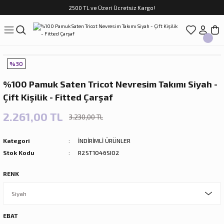
2500 TL ve Üzeri Ücretsiz Kargo!
Geri Dön
Geri Dön
Geri Dön
Geri Dön
Geri Dön
Geri Dön
Geri Dön
ASI
TFAK
N
CUK
%30
sim Takımları
Çocuk
%100 Pamuk Saten Tricot Nevresim Takımı Siyah -
im Takımları
ri
Çift Kişilik - Fitted Çarşaf
f Takımları
ilir Hediyeler
2.261,00 TL
3.230,00 TL
Kategori
İNDİRİMLİ ÜRÜNLER
Stok Kodu
R2ST1046SI02
RENK
rları
EBAT