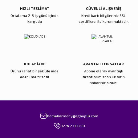
Bu ürüne benzer farklı alternatifler olmalı.
HIZLI TESLİMAT
GÜVENLİ ALIŞVERİŞ
Ortalama 2-3 iş günü içinde
Kredi kartı bilgileriniz SSL
kargoda
sertifikası ile korunmaktadır.
Gönder
KOLAY İADE
AVANTAJLI FIRSATLAR
Ürünü rahat bir şekilde iade
Abone olarak avantajlı
edebilme fırsatı!
fırsatlarımızdan ilk sizin
haberiniz olsun!
homeharmony@agaoglu.com
0276 231 1290