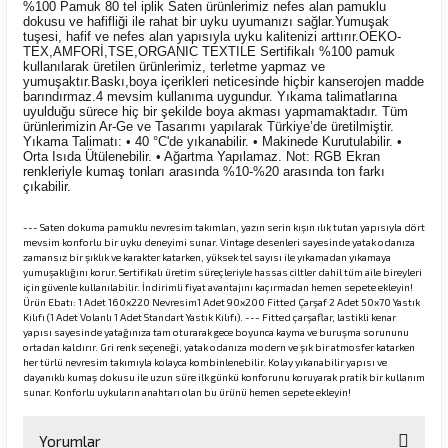
%100 Pamuk 80 tel iplik Saten ürünlerimiz nefes alan pamuklu
dokusu ve hafifliği ile rahat bir uyku uyumanızı sağlar.Yumuşak
tuşesi, hafif ve nefes alan yapısıyla uyku kalitenizi arttırır.OEKO-
TEX,AMFORİ,TSE,ORGANIC TEXTILE Sertifikalı %100 pamuk
kullanılarak üretilen ürünlerimiz, terletme yapmaz ve
yumuşaktır.Baskı,boya içerikleri neticesinde hiçbir kanserojen madde
barındırmaz.4 mevsim kullanıma uygundur. Yıkama talimatlarına
uyulduğu sürece hiç bir şekilde boya akması yapmamaktadır. Tüm
ürünlerimizin Ar-Ge ve Tasarımı yapılarak Türkiye’de üretilmiştir.
Yıkama Talimatı: • 40 °C'de yıkanabilir. • Makinede Kurutulabilir. •
Orta Isıda Ütülenebilir. • Ağartma Yapılamaz. Not: RGB Ekran
renkleriyle kumaş tonları arasında %10-%20 arasında ton farkı
çıkabilir.
--- Saten dokuma pamuklu nevresim takımları, yazın serin kışın ılık tutan yapısıyla dört
mevsim konforlu bir uyku deneyimi sunar. Vintage desenleri sayesinde yatak odanıza
zamansız bir şıklık ve karakter katarken, yüksek tel sayısı ile yıkamadan yıkamaya
yumuşaklığını korur. Sertifikalı üretim süreçleriyle hassas ciltler dahil tüm aile bireyleri
için güvenle kullanılabilir. İndirimli fiyat avantajını kaçırmadan hemen sepete ekleyin!
Ürün Ebatı: 1 Adet 160x220 Nevresim1 Adet 90x200 Fitted Çarşaf 2 Adet 50x70 Yastık
Kılıfı (1 Adet Volanlı 1 Adet Standart Yastık Kılıfı). --- Fitted çarşaflar, lastikli kenar
yapısı sayesinde yatağınıza tam oturarak gece boyunca kayma ve buruşma sorununu
ortadan kaldırır. Gri renk seçeneği, yatak odanıza modern ve şık bir atmosfer katarken
her türlü nevresim takımıyla kolayca kombinlenebilir. Kolay yıkanabilir yapısı ve
dayanıklı kumaş dokusu ile uzun süre ilk günkü konforunu koruyarak pratik bir kullanım
sunar. Konforlu uykuların anahtarı olan bu ürünü hemen sepete ekleyin!
Yorumlar