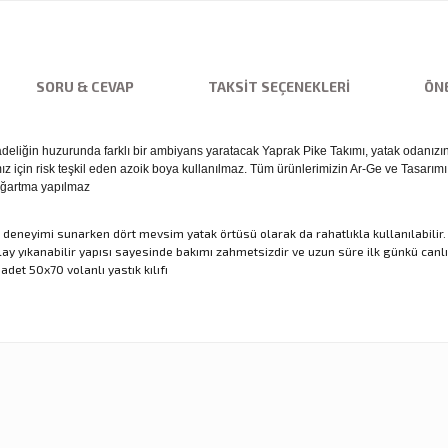
SORU & CEVAP
TAKSIT SEÇENEKLERI
ÖNE
eliğin huzurunda farklı bir ambiyans yaratacak Yaprak Pike Takımı, yatak odanızın
z için risk teşkil eden azoik boya kullanılmaz. Tüm ürünlerimizin Ar-Ge ve Tasarımı 
•Ağartma yapılmaz
ku deneyimi sunarken dört mevsim yatak örtüsü olarak da rahatlıkla kullanılabil
 yıkanabilir yapısı sayesinde bakımı zahmetsizdir ve uzun süre ilk günkü canlılığ
adet 50x70 volanlı yastık kılıfı
nularda yetersiz gördüğünüz noktaları öneri formunu kullanarak tarafımıza ilet
Ürün hakkında henüz soru sorulmamış.
Sitemize ilk yorumu siz yapın!
Bu ürüne ilk yorumu siz yapın!
Deneyimini Paylaş
Yorum Yaz
Soru Sor