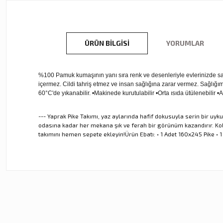
ÜRÜN BILGISI
YORUMLAR
%100 Pamuk kumaşının yanı sıra renk ve desenleriyle evlerinizde sad
içermez. Cildi tahriş etmez ve insan sağlığına zarar vermez. Sağlığımı
60°C'de yıkanabilir. •Makinede kurutulabilir •Orta ısıda ütülenebilir 
--- Yaprak Pike Takımı, yaz aylarında hafif dokusuyla serin bir uy
odasına kadar her mekana şık ve ferah bir görünüm kazandırır. Kolay
takımını hemen sepete ekleyin!Ürün Ebatı: • 1 Adet 160x245 Pike • 1 
Bu ürünün fiyat bilgisi, resim, ürün açıklamalarında ve diğer ko
Görüş ve önerileriniz için teşekkür ederiz.
Ürün resmi kalitesiz, bozuk veya görüntülenemiyor.
Ürün açıklamasında eksik bilgiler bulunuyor.
Ürün bilgilerinde hatalar bulunuyor.