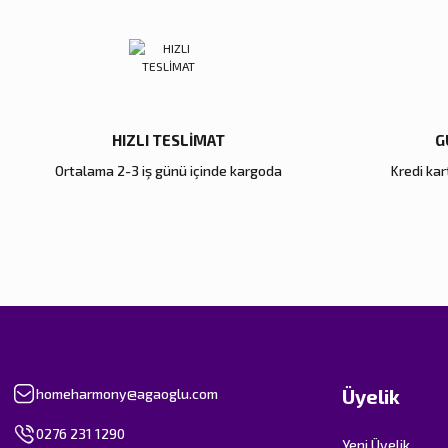
Ürün fiyatı diğer sitelerden daha pahalı.
Bu ürüne benzer farklı alternatifler olmalı.
HIZLI TESLİMAT
G
Ortalama 2-3 iş günü içinde kargoda
Kredi kart
Üyelik
homeharmony@agaoglu.com
0276 231 1290
Yeni Üyelik