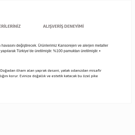
RILERINIZ
ALIŞVERIŞ DENEYIMI
 havasını değiştirecek. Ürünlerimiz Kansorejen ve alerjen metaller
yapılarak Türkiye’de üretilmiştir. %100 pamuktan üretilmiştir. •
ir. Doğadan ilham alan yaprak deseni, yatak odanızdan misafir
ını korur. Evinize doğallık ve estetik katacak bu özel pike
ebilirsiniz.