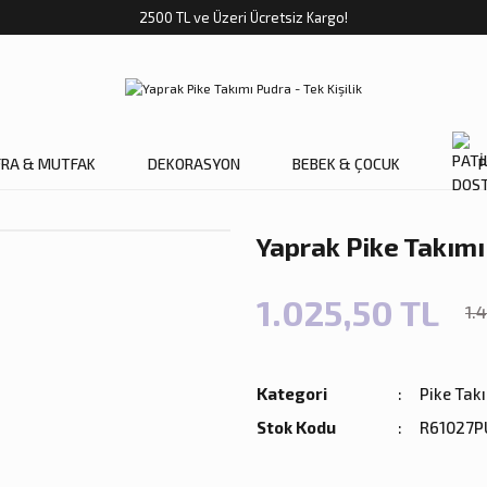
2500 TL ve Üzeri Ücretsiz Kargo!
FRA & MUTFAK
DEKORASYON
BEBEK & ÇOCUK
P
Yaprak Pike Takımı 
1.025,50 TL
1.
Kategori
Pike Tak
Stok Kodu
R61027P