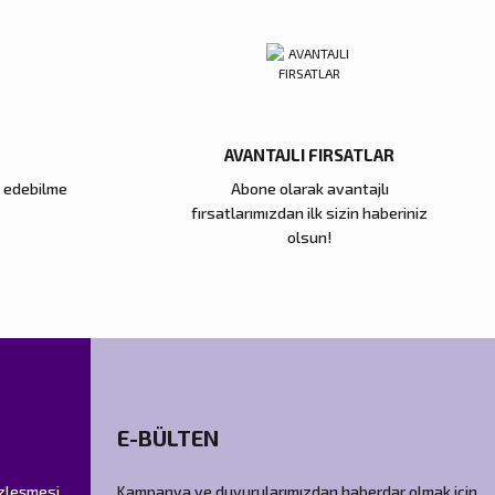
AVANTAJLI FIRSATLAR
e edebilme
Abone olarak avantajlı
fırsatlarımızdan ilk sizin haberiniz
olsun!
E-BÜLTEN
özleşmesi
Kampanya ve duyurularımızdan haberdar olmak için