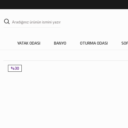
YATAK ODASI
BANYO
OTURMA ODASI
SO
%30