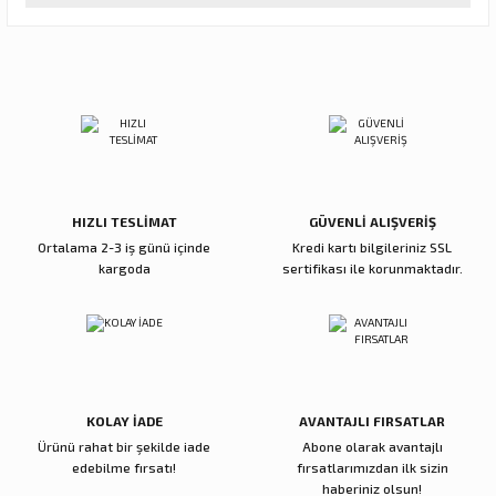
tarafımıza iletebilirsiniz.
Görüş ve önerileriniz için teşekkür ederiz.
Sitemize ilk yorumu siz yapın!
Ürün resmi kalitesiz, bozuk veya görüntülenemiyor.
Ürün açıklamasında eksik bilgiler bulunuyor.
Deneyimini Paylaş
Ürün bilgilerinde hatalar bulunuyor.
Ürün fiyatı diğer sitelerden daha pahalı.
Bu ürüne benzer farklı alternatifler olmalı.
HIZLI TESLİMAT
GÜVENLİ ALIŞVERİŞ
Ortalama 2-3 iş günü içinde
Kredi kartı bilgileriniz SSL
kargoda
sertifikası ile korunmaktadır.
Gönder
KOLAY İADE
AVANTAJLI FIRSATLAR
Ürünü rahat bir şekilde iade
Abone olarak avantajlı
edebilme fırsatı!
fırsatlarımızdan ilk sizin
haberiniz olsun!