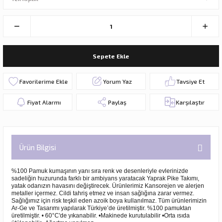
Sepete Ekle
Yorum Yaz
Tavsiye Et
Fiyat Alarmı
Paylaş
Karşılaştır
Ürün Bilgisi
%100 Pamuk kumaşının yanı sıra renk ve desenleriyle evlerinizde
sadeliğin huzurunda farklı bir ambiyans yaratacak Yaprak Pike Takımı,
yatak odanızın havasını değiştirecek. Ürünlerimiz Kansorejen ve alerjen
metaller içermez. Cildi tahriş etmez ve insan sağlığına zarar vermez.
Sağlığımız için risk teşkil eden azoik boya kullanılmaz. Tüm ürünlerimizin
Ar-Ge ve Tasarımı yapılarak Türkiye’de üretilmiştir. %100 pamuktan
üretilmiştir. • 60°C'de yıkanabilir. •Makinede kurutulabilir •Orta ısıda