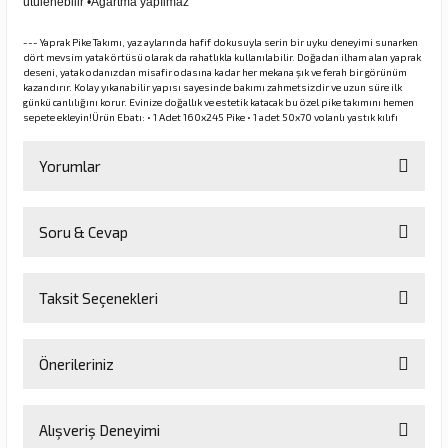
ütülenebilir •Ağartma yapılmaz
--- Yaprak Pike Takımı, yaz aylarında hafif dokusuyla serin bir uyku deneyimi sunarken
dört mevsim yatak örtüsü olarak da rahatlıkla kullanılabilir. Doğadan ilham alan yaprak
deseni, yatak odanızdan misafir odasına kadar her mekana şık ve ferah bir görünüm
kazandırır. Kolay yıkanabilir yapısı sayesinde bakımı zahmetsizdir ve uzun süre ilk
günkü canlılığını korur. Evinize doğallık ve estetik katacak bu özel pike takımını hemen
sepete ekleyin!Ürün Ebatı: • 1 Adet 160x245 Pike • 1 adet 50x70 volanlı yastık kılıfı
Yorumlar
Soru & Cevap
Bu ürüne ilk yorumu siz yapın!
Taksit Seçenekleri
Yorum Yaz
Ürün hakkında henüz soru sorulmamış.
Önerileriniz
Soru Sor
Bu ürünün fiyat bilgisi, resim, ürün açıklamalarında ve diğer
Alışveriş Deneyimi
konularda yetersiz gördüğünüz noktaları öneri formunu kullanarak