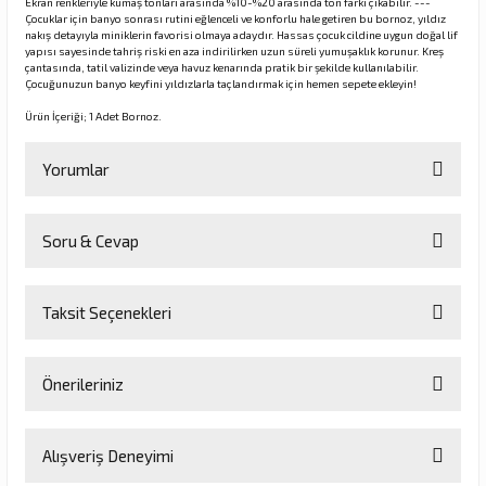
Ekran renkleriyle kumaş tonları arasında %10-%20 arasında ton farkı çıkabilir. ---
Çocuklar için banyo sonrası rutini eğlenceli ve konforlu hale getiren bu bornoz, yıldız
nakış detayıyla miniklerin favorisi olmaya adaydır. Hassas çocuk cildine uygun doğal lif
yapısı sayesinde tahriş riski en aza indirilirken uzun süreli yumuşaklık korunur. Kreş
çantasında, tatil valizinde veya havuz kenarında pratik bir şekilde kullanılabilir.
Çocuğunuzun banyo keyfini yıldızlarla taçlandırmak için hemen sepete ekleyin!
Ürün İçeriği; 1 Adet Bornoz.
Yorumlar
Soru & Cevap
Bu ürüne ilk yorumu siz yapın!
Taksit Seçenekleri
Yorum Yaz
Ürün hakkında henüz soru sorulmamış.
Önerileriniz
Soru Sor
Bu ürünün fiyat bilgisi, resim, ürün açıklamalarında ve diğer
Alışveriş Deneyimi
konularda yetersiz gördüğünüz noktaları öneri formunu kullanarak
tarafımıza iletebilirsiniz.