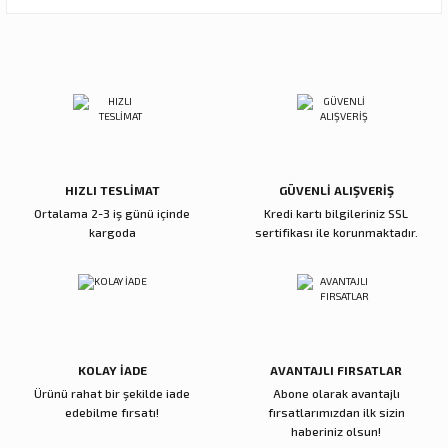
Görüş ve önerileriniz için teşekkür ederiz.
Sitemize ilk yorumu siz yapın!
Ürün resmi kalitesiz, bozuk veya görüntülenemiyor.
Ürün açıklamasında eksik bilgiler bulunuyor.
Deneyimini Paylaş
Ürün bilgilerinde hatalar bulunuyor.
Ürün fiyatı diğer sitelerden daha pahalı.
Bu ürüne benzer farklı alternatifler olmalı.
HIZLI TESLİMAT
GÜVENLİ ALIŞVERİŞ
Ortalama 2-3 iş günü içinde
Kredi kartı bilgileriniz SSL
kargoda
sertifikası ile korunmaktadır.
Gönder
KOLAY İADE
AVANTAJLI FIRSATLAR
Ürünü rahat bir şekilde iade
Abone olarak avantajlı
edebilme fırsatı!
fırsatlarımızdan ilk sizin
haberiniz olsun!