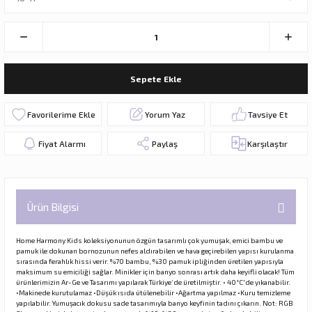
Sepete Ekle
Yorum Yaz
Tavsiye Et
Fiyat Alarmı
Paylaş
Karşılaştır
Ürün Bilgisi
Home Harmony Kids koleksiyonunun özgün tasarımlı çok yumuşak, emici bambu ve
pamuk ile dokunan bornozunun nefes aldırabilen ve hava geçirebilen yapısı kurulanma
sırasında ferahlık hissi verir. %70 bambu, %30 pamuk ipliğinden üretilen yapısıyla
maksimum su emiciliği sağlar. Minikler için banyo sonrası artık daha keyifli olacak! Tüm
ürünlerimizin Ar-Ge ve Tasarımı yapılarak Türkiye’de üretilmiştir. • 40°C'de yıkanabilir.
•Makinede kurutulamaz •Düşük ısıda ütülenebilir •Ağartma yapılmaz •Kuru temizleme
yapılabilir. Yumuşacık dokusu sade tasarımıyla banyo keyfinin tadını çıkarın. Not: RGB