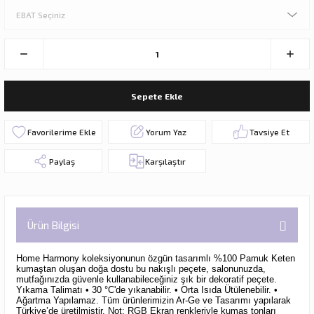
Sepete Ekle
Yorum Yaz
Tavsiye Et
Paylaş
Karşılaştır
Ürün Bilgisi
Home Harmony koleksiyonunun özgün tasarımlı %100 Pamuk Keten
kumaştan oluşan doğa dostu bu nakışlı peçete,
salonunuzda,
mutfağınızda güvenle kullanabileceğiniz şık bir dekoratif peçete.
Yıkama Talimatı • 30 °C'de yıkanabilir. • Orta Isıda Ütülenebilir. •
Ağartma Yapılamaz. Tüm ürünlerimizin Ar-Ge ve Tasarımı yapılarak
Türkiye’de üretilmiştir. Not: RGB Ekran renkleriyle kumaş tonları