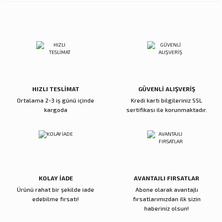
Görüş ve önerileriniz için teşekkür ederiz.
Sitemize ilk yorumu siz yapın!
Ürün resmi kalitesiz, bozuk veya görüntülenemiyor.
Ürün açıklamasında eksik bilgiler bulunuyor.
Deneyimini Paylaş
Ürün bilgilerinde hatalar bulunuyor.
Ürün fiyatı diğer sitelerden daha pahalı.
Bu ürüne benzer farklı alternatifler olmalı.
HIZLI TESLİMAT
GÜVENLİ ALIŞVERİŞ
Ortalama 2-3 iş günü içinde
Kredi kartı bilgileriniz SSL
kargoda
sertifikası ile korunmaktadır.
Gönder
KOLAY İADE
AVANTAJLI FIRSATLAR
Ürünü rahat bir şekilde iade
Abone olarak avantajlı
edebilme fırsatı!
fırsatlarımızdan ilk sizin
haberiniz olsun!