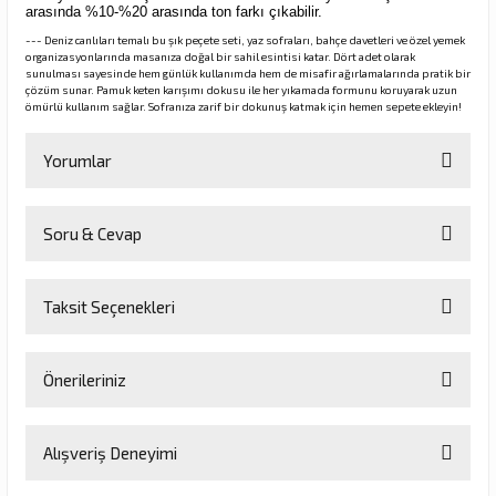
arasında %10-%20 arasında ton farkı çıkabilir.
--- Deniz canlıları temalı bu şık peçete seti, yaz sofraları, bahçe davetleri ve özel yemek
organizasyonlarında masanıza doğal bir sahil esintisi katar. Dört adet olarak
sunulması sayesinde hem günlük kullanımda hem de misafir ağırlamalarında pratik bir
çözüm sunar. Pamuk keten karışımı dokusu ile her yıkamada formunu koruyarak uzun
ömürlü kullanım sağlar. Sofranıza zarif bir dokunuş katmak için hemen sepete ekleyin!
Yorumlar
Soru & Cevap
Bu ürüne ilk yorumu siz yapın!
Taksit Seçenekleri
Yorum Yaz
Ürün hakkında henüz soru sorulmamış.
Önerileriniz
Soru Sor
Bu ürünün fiyat bilgisi, resim, ürün açıklamalarında ve diğer
Alışveriş Deneyimi
konularda yetersiz gördüğünüz noktaları öneri formunu kullanarak
tarafımıza iletebilirsiniz.