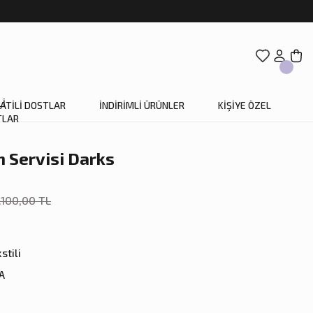
ATİLİ DOSTLAR
İNDİRİMLİ ÜRÜNLER
KİŞİYE ÖZEL
 Servisi Darks
.100,00 TL
stili
A