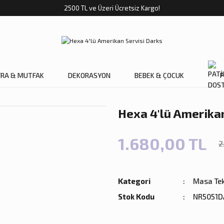
2500 TL ve Üzeri Ücretsiz Kargo!
FRA & MUTFAK
DEKORASYON
BEBEK & ÇOCUK
P
Hexa 4'lü Amerikan
1.680,00 TL
2
Kategori
Masa Tek
Stok Kodu
NR5051D