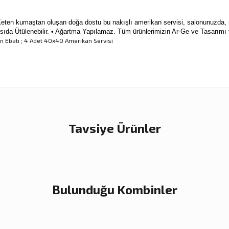
en kumaştan oluşan doğa dostu bu nakışlı amerikan servisi,
salonunuzda, m
 Isıda Ütülenebilir. • Ağartma Yapılamaz. Tüm ürünlerimizin Ar-Ge ve Tasarımı 
n Ebatı ; 4 Adet 40x40 Amerikan Servisi
nularda yetersiz gördüğünüz noktaları öneri formunu kullanarak tarafımıza ilet
Ürün hakkında henüz soru sorulmamış.
Sitemize ilk yorumu siz yapın!
Bu ürüne ilk yorumu siz yapın!
Deneyimini Paylaş
Yorum Yaz
Soru Sor
Tavsiye Ürünler
%20
Hexa 4'lü Bardak Altlığı
Yeni
Bulunduğu Kombinler
560,00 TL
700,00 TL
%20