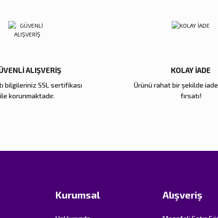
Hexa 4'lü Bardak Altlığı
Gönder
Yeni
560,00 TL
700,00 TL
ÜVENLİ ALIŞVERİŞ
KOLAY İADE
ı bilgileriniz SSL sertifikası
Ürünü rahat bir şekilde iad
ile korunmaktadır.
fırsatı!
Kurumsal
Alışveriş