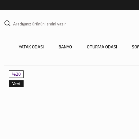
YATAK ODASI
BANYO
OTURMA ODASI
SO
%20
Yeni