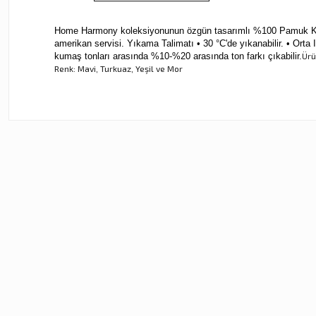
Home Harmony koleksiyonunun özgün tasarımlı %100 Pamuk Ket
amerikan servisi.
Yıkama Talimatı • 30 °C'de yıkanabilir. • Orta
kumaş tonları arasında %10-%20 arasında ton farkı çıkabilir.
Ürü
Renk: Mavi, Turkuaz, Yeşil ve Mor
Bu ürünün fiyat bilgisi, resim, ürün açıklamalarında ve diğer ko
Görüş ve önerileriniz için teşekkür ederiz.
Ürün resmi kalitesiz, bozuk veya görüntülenemiyor.
Ürün açıklamasında eksik bilgiler bulunuyor.
Ürün bilgilerinde hatalar bulunuyor.
Ürün fiyatı diğer sitelerden daha pahalı.
%20
%20
Bu ürüne benzer farklı alternatifler olmalı.
Hexa 4'lü Peçete
Hexa 4'lü Amerikan Servisi
Yeni
Yeni
1.840,00 TL
1.680,00 TL
2.300,00 TL
2.100,00 TL
%20
%20