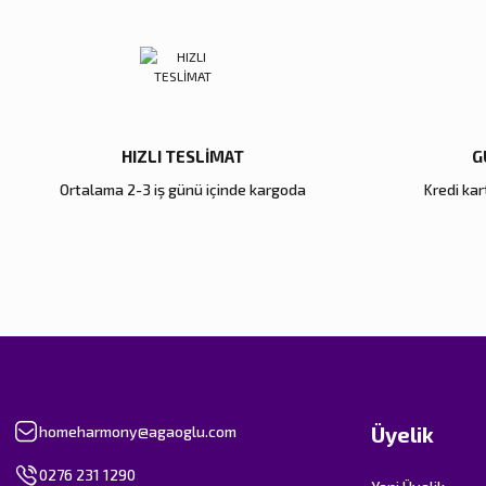
Hexa 4'lü Peçete
Hexa 4'lü Amerikan Servisi
Yeni
Yeni
1.840,00 TL
1.680,00 TL
2.300,00 TL
2.100,00 TL
HIZLI TESLİMAT
G
Ortalama 2-3 iş günü içinde kargoda
Kredi kart
Üyelik
homeharmony@agaoglu.com
0276 231 1290