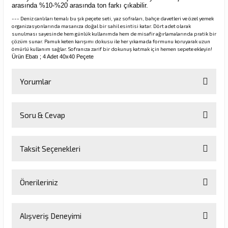
arasında %10-%20 arasında ton farkı çıkabilir.
--- Deniz canlıları temalı bu şık peçete seti, yaz sofraları, bahçe davetleri ve özel yemek
organizasyonlarında masanıza doğal bir sahil esintisi katar. Dört adet olarak
sunulması sayesinde hem günlük kullanımda hem de misafir ağırlamalarında pratik bir
çözüm sunar. Pamuk keten karışımı dokusu ile her yıkamada formunu koruyarak uzun
ömürlü kullanım sağlar. Sofranıza zarif bir dokunuş katmak için hemen sepete ekleyin!
Ürün Ebatı ; 4 Adet 40x40 Peçete
Yorumlar
Soru & Cevap
Bu ürüne ilk yorumu siz yapın!
Taksit Seçenekleri
Yorum Yaz
Ürün hakkında henüz soru sorulmamış.
Önerileriniz
Soru Sor
Bu ürünün fiyat bilgisi, resim, ürün açıklamalarında ve diğer
Alışveriş Deneyimi
konularda yetersiz gördüğünüz noktaları öneri formunu kullanarak
tarafımıza iletebilirsiniz.