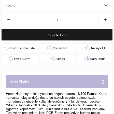
Sepete Ekle
Yorum Yaz
Tavsiye Et
Fiyat Alarmı
Paylaş
Karşılaştır
Ürün Bilgisi
Home Harmony koleksiyonunun özgün tasarımlı %100 Pamuk Keten
kumaştan oluşan doğa dostu bu nakışlı peçete,
salonunuzda,
mutfağınızda güvenle kullanabileceğiniz şık bir dekoratif peçete.
Yıkama Talimatı • 30 °C'de yıkanabilir. • Orta Isıda Ütülenebilir. •
Ağartma Yapılamaz. Tüm ürünlerimizin Ar-Ge ve Tasarımı yapılarak
Türkiye’de üretilmiştir. Not: RGB Ekran renkleriyle kumaş tonları