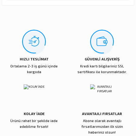
Görüş ve önerileriniz için teşekkür ederiz.
Sitemize ilk yorumu siz yapın!
Ürün resmi kalitesiz, bozuk veya görüntülenemiyor.
Ürün açıklamasında eksik bilgiler bulunuyor.
Deneyimini Paylaş
Ürün bilgilerinde hatalar bulunuyor.
Ürün fiyatı diğer sitelerden daha pahalı.
Bu ürüne benzer farklı alternatifler olmalı.
HIZLI TESLİMAT
GÜVENLİ ALIŞVERİŞ
Ortalama 2-3 iş günü içinde
Kredi kartı bilgileriniz SSL
kargoda
sertifikası ile korunmaktadır.
Gönder
KOLAY İADE
AVANTAJLI FIRSATLAR
Ürünü rahat bir şekilde iade
Abone olarak avantajlı
edebilme fırsatı!
fırsatlarımızdan ilk sizin
haberiniz olsun!