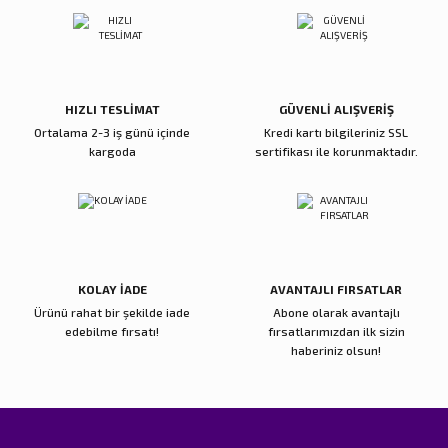
Ürün açıklamasında eksik bilgiler bulunuyor.
Deneyimini Paylaş
Ürün bilgilerinde hatalar bulunuyor.
Ürün fiyatı diğer sitelerden daha pahalı.
Bu ürüne benzer farklı alternatifler olmalı.
HIZLI TESLİMAT
GÜVENLİ ALIŞVERİŞ
Ortalama 2-3 iş günü içinde
Kredi kartı bilgileriniz SSL
kargoda
sertifikası ile korunmaktadır.
Gönder
KOLAY İADE
AVANTAJLI FIRSATLAR
Ürünü rahat bir şekilde iade
Abone olarak avantajlı
edebilme fırsatı!
fırsatlarımızdan ilk sizin
haberiniz olsun!