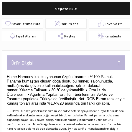
Sepete Ekle
Yorum Yaz
Tavsiye Et
Fiyat Alarmı
Paylaş
Karşılaştır
Ürün Bilgisi
Home Harmony koleksiyonunun özgün tasarımlı %100 Pamuk
Panama kumaştan oluşan doğa dostu bu runner,
salonunuzda,
mutfağınızda güvenle kullanabileceğiniz şık bir dekoratif
runner.
Yıkama Talimatı • 30 °C'de yıkanabilir. • Orta Isıda
Ütülenebilir. • Ağartma Yapılamaz. Tüm ürünlerimizin Ar-Ge ve
Tasarımı yapılarak Türkiye’de üretilmiştir. Not: RGB Ekran renkleriyle
kumaş tonları arasında %10-%20 arasında ton farkı çıkabilir.
--- Hazel Runner, yemek masanızdan konsol ve orta sehpaya kadar birçok farklı alanda
kullanılarak mekanlarınıza doğal ve şık bir dokunuş katar. Pamuk panama dokusunun
sağladığı dayanıklılık sayesinde günlük kullanımda yıpranmadan uzun ömürlü
performans sunar. Misafir ağırlamalarında ve özel sofralarda masanıza sofistike bir
hava katarken bakımı da son derece kolaydır. Evinize zarif bir tarz kazandırmak için