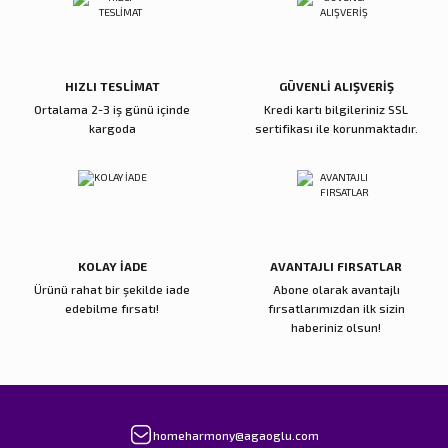
Deneyimini Paylaş
Ürün bilgilerinde hatalar bulunuyor.
Ürün fiyatı diğer sitelerden daha pahalı.
Bu ürüne benzer farklı alternatifler olmalı.
HIZLI TESLİMAT
GÜVENLİ ALIŞVERİŞ
Ortalama 2-3 iş günü içinde
Kredi kartı bilgileriniz SSL
kargoda
sertifikası ile korunmaktadır.
Gönder
KOLAY İADE
AVANTAJLI FIRSATLAR
Ürünü rahat bir şekilde iade
Abone olarak avantajlı
edebilme fırsatı!
fırsatlarımızdan ilk sizin
haberiniz olsun!
homeharmony@agaoglu.com