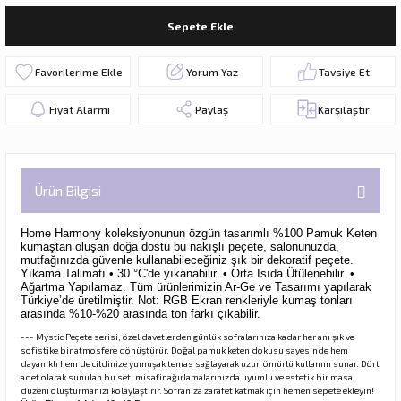
Sepete Ekle
Yorum Yaz
Tavsiye Et
Fiyat Alarmı
Paylaş
Karşılaştır
Ürün Bilgisi
Home Harmony koleksiyonunun özgün tasarımlı %100 Pamuk Keten
kumaştan oluşan doğa dostu bu nakışlı peçete,
salonunuzda,
mutfağınızda güvenle kullanabileceğiniz şık bir dekoratif peçete.
Yıkama Talimatı • 30 °C'de yıkanabilir. • Orta Isıda Ütülenebilir. •
Ağartma Yapılamaz. Tüm ürünlerimizin Ar-Ge ve Tasarımı yapılarak
Türkiye’de üretilmiştir. Not: RGB Ekran renkleriyle kumaş tonları
arasında %10-%20 arasında ton farkı çıkabilir.
--- Mystic Peçete serisi, özel davetlerden günlük sofralarınıza kadar her anı şık ve
sofistike bir atmosfere dönüştürür. Doğal pamuk keten dokusu sayesinde hem
dayanıklı hem de cildinize yumuşak temas sağlayarak uzun ömürlü kullanım sunar. Dört
adet olarak sunulan bu set, misafir ağırlamalarınızda uyumlu ve estetik bir masa
düzeni oluşturmanızı kolaylaştırır. Sofranıza zarafet katmak için hemen sepete ekleyin!