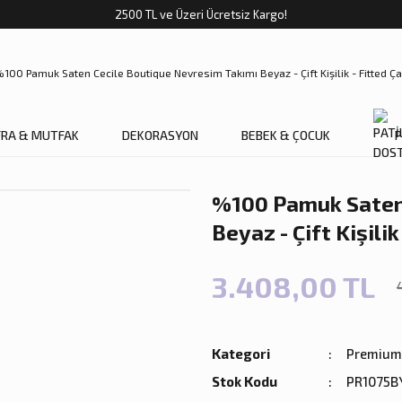
2500 TL ve Üzeri Ücretsiz Kargo!
FRA & MUTFAK
DEKORASYON
BEBEK & ÇOCUK
P
%100 Pamuk Saten 
Beyaz - Çift Kişilik
3.408,00 TL
Kategori
Premium 
Stok Kodu
PR1075B