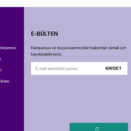
E-BÜLTEN
özleşmesi
Kampanya ve duyurularımızdan haberdar olmak için
kaydolabilirsiniz.
k
KAYDET
i
tikası
.