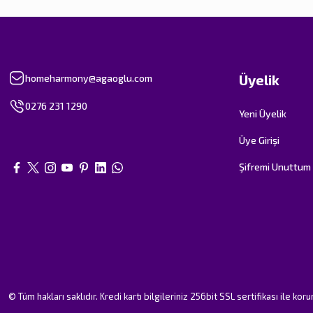
Üyelik
homeharmony@agaoglu.com
0276 231 1290
Yeni Üyelik
Üye Girişi
Şifremi Unuttum
© Tüm hakları saklıdır. Kredi kartı bilgileriniz 256bit SSL sertifikası ile kor