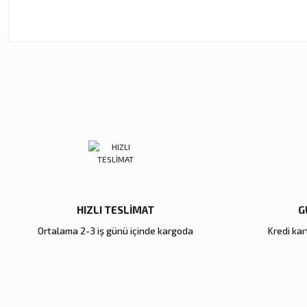
Bu ürünün fiyat bilgisi, resim, ürün açıklamalarında ve diğer ko
Görüş ve önerileriniz için teşekkür ederiz.
Ürün resmi kalitesiz, bozuk veya görüntülenemiyor.
Ürün açıklamasında eksik bilgiler bulunuyor.
Ürün bilgilerinde hatalar bulunuyor.
Ürün fiyatı diğer sitelerden daha pahalı.
Bu ürüne benzer farklı alternatifler olmalı.
HIZLI TESLİMAT
G
Ortalama 2-3 iş günü içinde kargoda
Kredi kart