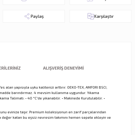
Paylaş
Karşılaştır
RILERINIZ
ALIŞVERIŞ DENEYIMI
s alan yapısıyla uyku kalitenizi arttırır. OEKO-TEX, AMFORI BSCI,
jen madde barındırmaz. 4 mevsim kullanıma uygundur. Yıkama
ma Talimatı: • 40 °C'de yıkanabilir. • Makinede Kurutulabilir. •
orunu evinize taşır. Premium koleksiyonun en zarif parçalarından
a değer katan bu eşsiz nevresim takımını hemen sepete ekleyin ve