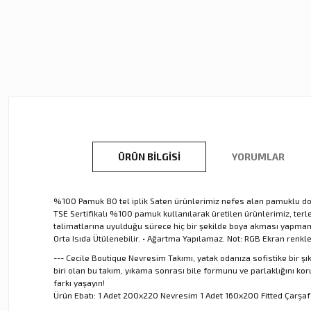
ÜRÜN BILGISI
YORUMLAR
%100 Pamuk 80 tel iplik Saten ürünlerimiz nefes alan pamuklu dokus
TSE Sertifikalı %100 pamuk kullanılarak üretilen ürünlerimiz, te
talimatlarına uyulduğu sürece hiç bir şekilde boya akması yapmamakt
Orta Isıda Ütülenebilir. • Ağartma Yapılamaz. Not: RGB Ekran renkl
--- Cecile Boutique Nevresim Takımı, yatak odanıza sofistike bir ş
biri olan bu takım, yıkama sonrası bile formunu ve parlaklığını 
farkı yaşayın!
Ürün Ebatı: 1 Adet 200x220 Nevresim 1 Adet 160x200 Fitted Çarşaf 4 A