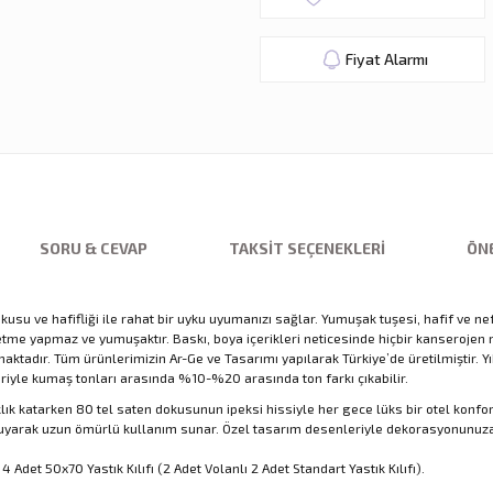
Fiyat Alarmı
SORU & CEVAP
TAKSIT SEÇENEKLERI
ÖNE
u ve hafifliği ile rahat bir uyku uyumanızı sağlar. Yumuşak tuşesi, hafif ve nefe
rletme yapmaz ve yumuşaktır. Baskı, boya içerikleri neticesinde hiçbir kansero
adır. Tüm ürünlerimizin Ar-Ge ve Tasarımı yapılarak Türkiye’de üretilmiştir. Yıka
eriyle kumaş tonları arasında %10-%20 arasında ton farkı çıkabilir.
ıklık katarken 80 tel saten dokusunun ipeksi hissiyle her gece lüks bir otel konf
koruyarak uzun ömürlü kullanım sunar. Özel tasarım desenleriyle dekorasyonunuz
det 50x70 Yastık Kılıfı (2 Adet Volanlı 2 Adet Standart Yastık Kılıfı).