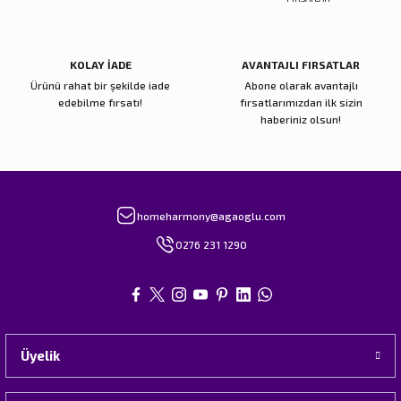
Gönder
KOLAY İADE
AVANTAJLI FIRSATLAR
Ürünü rahat bir şekilde iade
Abone olarak avantajlı
edebilme fırsatı!
fırsatlarımızdan ilk sizin
haberiniz olsun!
homeharmony@agaoglu.com
0276 231 1290
Üyelik