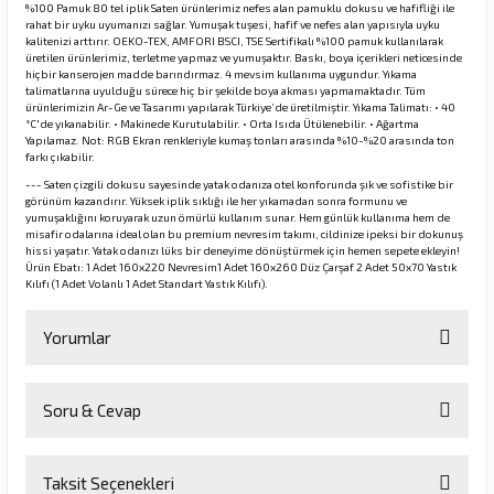
%100 Pamuk 80 tel iplik Saten ürünlerimiz nefes alan pamuklu dokusu ve hafifliği ile
rahat bir uyku uyumanızı sağlar. Yumuşak tuşesi, hafif ve nefes alan yapısıyla uyku
kalitenizi arttırır. OEKO-TEX, AMFORI BSCI, TSE Sertifikalı %100 pamuk kullanılarak
üretilen ürünlerimiz, terletme yapmaz ve yumuşaktır. Baskı, boya içerikleri neticesinde
hiçbir kanserojen madde barındırmaz. 4 mevsim kullanıma uygundur. Yıkama
talimatlarına uyulduğu sürece hiç bir şekilde boya akması yapmamaktadır. Tüm
ürünlerimizin Ar-Ge ve Tasarımı yapılarak Türkiye’de üretilmiştir. Yıkama Talimatı: • 40
°C'de yıkanabilir. • Makinede Kurutulabilir. • Orta Isıda Ütülenebilir. • Ağartma
Yapılamaz. Not: RGB Ekran renkleriyle kumaş tonları arasında %10-%20 arasında ton
farkı çıkabilir.
--- Saten çizgili dokusu sayesinde yatak odanıza otel konforunda şık ve sofistike bir
görünüm kazandırır. Yüksek iplik sıklığı ile her yıkamadan sonra formunu ve
yumuşaklığını koruyarak uzun ömürlü kullanım sunar. Hem günlük kullanıma hem de
misafir odalarına ideal olan bu premium nevresim takımı, cildinize ipeksi bir dokunuş
hissi yaşatır. Yatak odanızı lüks bir deneyime dönüştürmek için hemen sepete ekleyin!
Ürün Ebatı: 1 Adet 160x220 Nevresim1 Adet 160x260 Düz Çarşaf 2 Adet 50x70 Yastık
Kılıfı (1 Adet Volanlı 1 Adet Standart Yastık Kılıfı).
Yorumlar
Soru & Cevap
Bu ürüne ilk yorumu siz yapın!
Taksit Seçenekleri