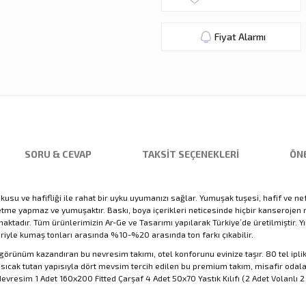
Fiyat Alarmı
SORU & CEVAP
TAKSIT SEÇENEKLERI
ÖNE
u ve hafifliği ile rahat bir uyku uyumanızı sağlar. Yumuşak tuşesi, hafif ve nefe
rletme yapmaz ve yumuşaktır. Baskı, boya içerikleri neticesinde hiçbir kansero
adır. Tüm ürünlerimizin Ar-Ge ve Tasarımı yapılarak Türkiye’de üretilmiştir. Yıka
eriyle kumaş tonları arasında %10-%20 arasında ton farkı çıkabilir.
r görünüm kazandıran bu nevresim takımı, otel konforunu evinize taşır. 80 tel ipl
ıcak tutan yapısıyla dört mevsim tercih edilen bu premium takım, misafir odala
esim 1 Adet 160x200 Fitted Çarşaf 4 Adet 50x70 Yastık Kılıfı (2 Adet Volanlı 2 Ad