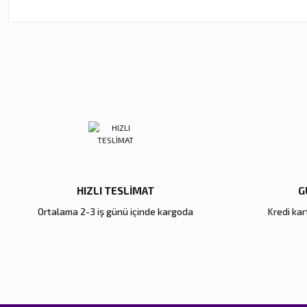
Bu ürünün fiyat bilgisi, resim, ürün açıklamalarında ve diğer ko
Görüş ve önerileriniz için teşekkür ederiz.
Ürün resmi kalitesiz, bozuk veya görüntülenemiyor.
Ürün açıklamasında eksik bilgiler bulunuyor.
Ürün bilgilerinde hatalar bulunuyor.
Ürün fiyatı diğer sitelerden daha pahalı.
Bu ürüne benzer farklı alternatifler olmalı.
HIZLI TESLİMAT
G
Ortalama 2-3 iş günü içinde kargoda
Kredi kart