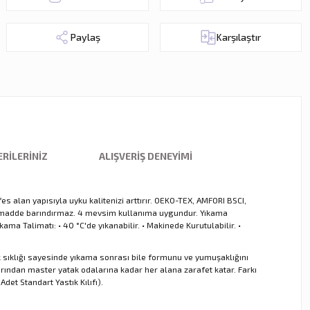
Paylaş
Karşılaştır
RILERINIZ
ALIŞVERIŞ DENEYIMI
s alan yapısıyla uyku kalitenizi arttırır. OEKO-TEX, AMFORI BSCI,
jen madde barındırmaz. 4 mevsim kullanıma uygundur. Yıkama
ma Talimatı: • 40 °C'de yıkanabilir. • Makinede Kurutulabilir. •
ik sıklığı sayesinde yıkama sonrası bile formunu ve yumuşaklığını
rından master yatak odalarına kadar her alana zarafet katar. Farkı
et Standart Yastık Kılıfı).