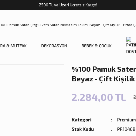
2500 TL ve Üzeri Ücretsiz Kargo!
FRA & MUTFAK
DEKORASYON
BEBEK & ÇOCUK
P
%100 Pamuk Saten 
Beyaz - Çift Kişilik
2.284,00 TL
2
Kategori
Premium 
Stok Kodu
PR1046B