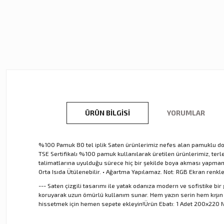
ÜRÜN BILGISI
YORUMLAR
%100 Pamuk 80 tel iplik Saten ürünlerimiz nefes alan pamuklu dokus
TSE Sertifikalı %100 pamuk kullanılarak üretilen ürünlerimiz, te
talimatlarına uyulduğu sürece hiç bir şekilde boya akması yapmamakt
Orta Isıda Ütülenebilir. • Ağartma Yapılamaz. Not: RGB Ekran renkl
--- Saten çizgili tasarımı ile yatak odanıza modern ve sofistike bi
koruyarak uzun ömürlü kullanım sunar. Hem yazın serin hem kışın s
hissetmek için hemen sepete ekleyin!Ürün Ebatı: 1 Adet 200x220 Nevr