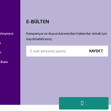
E-BÜLTEN
özleşmesi
Kampanya ve duyurularımızdan haberdar olmak için
kaydolabilirsiniz.
k
KAYDET
i
tikası
.