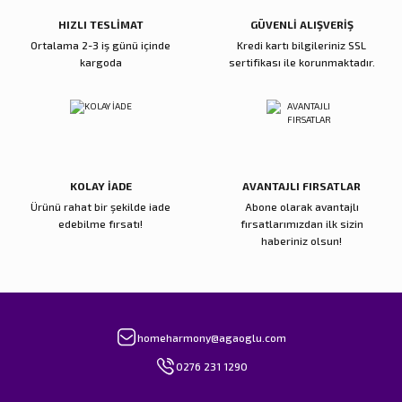
Bu ürüne benzer farklı alternatifler olmalı.
HIZLI TESLİMAT
GÜVENLİ ALIŞVERİŞ
Ortalama 2-3 iş günü içinde
Kredi kartı bilgileriniz SSL
kargoda
sertifikası ile korunmaktadır.
Gönder
KOLAY İADE
AVANTAJLI FIRSATLAR
Ürünü rahat bir şekilde iade
Abone olarak avantajlı
edebilme fırsatı!
fırsatlarımızdan ilk sizin
haberiniz olsun!
homeharmony@agaoglu.com
0276 231 1290