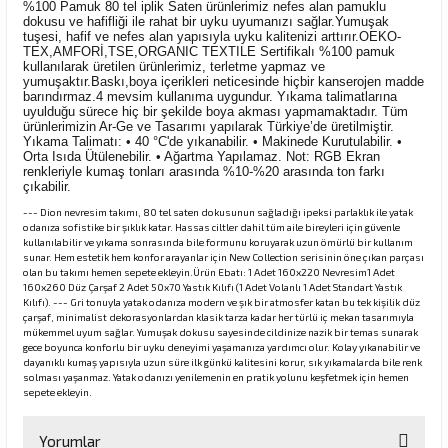
%100 Pamuk 80 tel iplik Saten ürünlerimiz nefes alan pamuklu
dokusu ve hafifliği ile rahat bir uyku uyumanızı sağlar.Yumuşak
tuşesi, hafif ve nefes alan yapısıyla uyku kalitenizi arttırır.OEKO-
TEX,AMFORİ,TSE,ORGANIC TEXTILE Sertifikalı %100 pamuk
kullanılarak üretilen ürünlerimiz, terletme yapmaz ve
yumuşaktır.Baskı,boya içerikleri neticesinde hiçbir kanserojen madde
barındırmaz.4 mevsim kullanıma uygundur. Yıkama talimatlarına
uyulduğu sürece hiç bir şekilde boya akması yapmamaktadır. Tüm
ürünlerimizin Ar-Ge ve Tasarımı yapılarak Türkiye’de üretilmiştir.
Yıkama Talimatı: • 40 °C'de yıkanabilir. • Makinede Kurutulabilir. •
Orta Isıda Ütülenebilir. • Ağartma Yapılamaz. Not: RGB Ekran
renkleriyle kumaş tonları arasında %10-%20 arasında ton farkı
çıkabilir.
--- Dion nevresim takımı, 80 tel saten dokusunun sağladığı ipeksi parlaklık ile yatak
odanıza sofistike bir şıklık katar. Hassas ciltler dahil tüm aile bireyleri için güvenle
kullanılabilir ve yıkama sonrasında bile formunu koruyarak uzun ömürlü bir kullanım
sunar. Hem estetik hem konfor arayanlar için New Collection serisinin öne çıkan parçası
olan bu takımı hemen sepete ekleyin.Ürün Ebatı: 1 Adet 160x220 Nevresim1 Adet
160x260 Düz Çarşaf 2 Adet 50x70 Yastık Kılıfı (1 Adet Volanlı 1 Adet Standart Yastık
Kılıfı). --- Gri tonuyla yatak odanıza modern ve şık bir atmosfer katan bu tek kişilik düz
çarşaf, minimalist dekorasyonlardan klasik tarza kadar her türlü iç mekan tasarımıyla
mükemmel uyum sağlar. Yumuşak dokusu sayesinde cildinize nazik bir temas sunarak
gece boyunca konforlu bir uyku deneyimi yaşamanıza yardımcı olur. Kolay yıkanabilir ve
dayanıklı kumaş yapısıyla uzun süre ilk günkü kalitesini korur, sık yıkamalarda bile renk
solması yaşanmaz. Yatak odanızı yenilemenin en pratik yolunu keşfetmek için hemen
sepete ekleyin.
Yorumlar