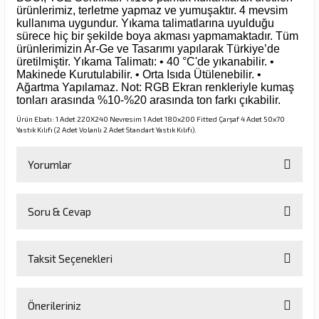
ürünlerimiz, terletme yapmaz ve yumuşaktır. 4 mevsim
kullanıma uygundur. Yıkama talimatlarına uyulduğu
sürece hiç bir şekilde boya akması yapmamaktadır. Tüm
ürünlerimizin Ar-Ge ve Tasarımı yapılarak Türkiye’de
üretilmiştir. Yıkama Talimatı: • 40 °C'de yıkanabilir. •
Makinede Kurutulabilir. • Orta Isıda Ütülenebilir. •
Ağartma Yapılamaz. Not: RGB Ekran renkleriyle kumaş
tonları arasında %10-%20 arasında ton farkı çıkabilir.
Ürün Ebatı: 1 Adet 220X240 Nevresim 1 Adet 180x200 Fitted Çarşaf 4 Adet 50x70
Yastık Kılıfı (2 Adet Volanlı 2 Adet Standart Yastık Kılıfı).
Yorumlar
Soru & Cevap
Bu ürüne ilk yorumu siz yapın!
Taksit Seçenekleri
Yorum Yaz
Ürün hakkında henüz soru sorulmamış.
Önerileriniz
Soru Sor