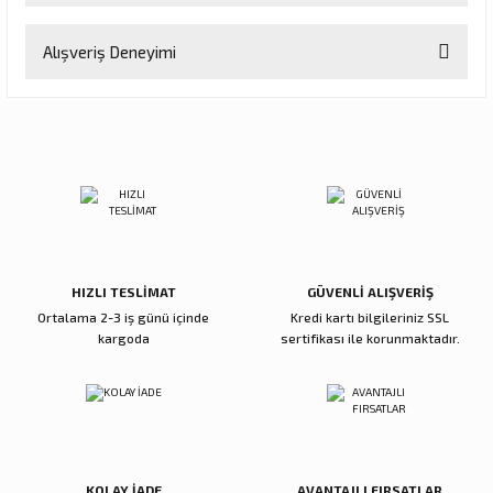
Bu ürünün fiyat bilgisi, resim, ürün açıklamalarında ve diğer
Alışveriş Deneyimi
konularda yetersiz gördüğünüz noktaları öneri formunu kullanarak
tarafımıza iletebilirsiniz.
Görüş ve önerileriniz için teşekkür ederiz.
Sitemize ilk yorumu siz yapın!
Ürün resmi kalitesiz, bozuk veya görüntülenemiyor.
Ürün açıklamasında eksik bilgiler bulunuyor.
Deneyimini Paylaş
Ürün bilgilerinde hatalar bulunuyor.
Ürün fiyatı diğer sitelerden daha pahalı.
Bu ürüne benzer farklı alternatifler olmalı.
HIZLI TESLİMAT
GÜVENLİ ALIŞVERİŞ
Ortalama 2-3 iş günü içinde
Kredi kartı bilgileriniz SSL
kargoda
sertifikası ile korunmaktadır.
Gönder
KOLAY İADE
AVANTAJLI FIRSATLAR