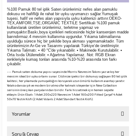
%100 Pamuk 80 tel iplik Saten ürünlerimiz nefes alan pamuklu
dokusu ve hafifliği ile rahat bir uyku uyumanızı sağlar.Yumuşak
tuşesi, hafif ve nefes alan yapısıyla uyku kalitenizi arttırır.OEKO-
TEX,AMFORİ,TSE,ORGANIC TEXTILE Sertifikalı %100 pamuk
kullanılarak üretilen ürünlerimiz, terletme yapmaz ve
yumuşaktır.Baskı,boya içerikleri neticesinde hiçbir kanserojen madde
barındırmaz.4 mevsim kullanıma uygundur. Yıkama talimatlarına
uyulduğu sürece hiç bir şekilde boya akması yapmamaktadır. Tüm
ürünlerimizin Ar-Ge ve Tasarımı yapılarak Türkiye’de üretilmiştir.
Yıkama Talimatı: • 40 °C'de yıkanabilir. • Makinede Kurutulabilir. •
Orta Isıda Ütülenebilir. • Ağartma Yapılamaz. Not: RGB Ekran
renkleriyle kumaş tonları arasında %10-%20 arasında ton farkı
çıkabilir.
--- Pamuk saten dokuma yapısı sayesinde Morris Nevresim Takımı yaz ve kış her
mevsim ideal bir uyku ortamı sunar. Cildinize ipeksi bir dokunuş sağlayan 80 tel iplik
kalitesi, her yıkamada yumuşaklığını koruyarak uzun ömürlü kullanım avantajı yaratır.
Yatak odanıza şık ve modern bir atmosfer katmak isteyenler için New Collection
serisinin öne çıkan parçalarından biridir. Farkı hissetmek için hemen sepete
ekleyin.Ürün Ebatı: 1 Adet 200x220 Nevresim 1 Adet 160x200 Fitted Çarşaf 4 Adet
50x70 Yastık Kılıfı (2 Adet Volanlı 2 Adet Standart Yastık Kılıfı).
Yorumlar
Soru & Cevap