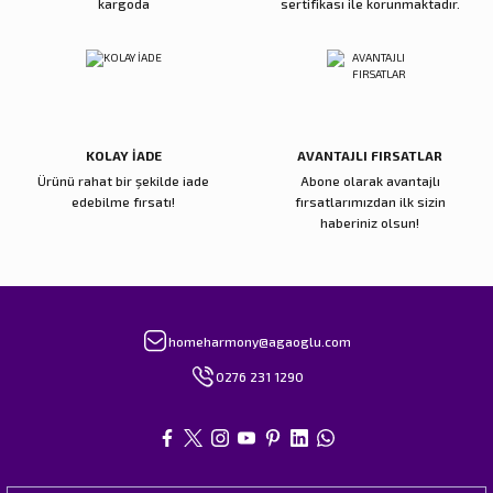
kargoda
sertifikası ile korunmaktadır.
Gönder
KOLAY İADE
AVANTAJLI FIRSATLAR
Ürünü rahat bir şekilde iade
Abone olarak avantajlı
edebilme fırsatı!
fırsatlarımızdan ilk sizin
haberiniz olsun!
homeharmony@agaoglu.com
0276 231 1290