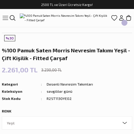
2500 TL ve Üzeri Ücretsiz Kargo!
Geri Dön
Geri Dön
Geri Dön
Geri Dön
Geri Dön
Geri Dön
Geri Dön
ASI
TFAK
N
CUK
%30
sim Takımları
Çocuk
%100 Pamuk Saten Morris Nevresim Takımı Yeşil -
im Takımları
ri
Çift Kişilik - Fitted Çarşaf
f Takımları
ilir Hediyeler
2.261,00 TL
3.230,00 TL
Kategori
Desenli Nevresim Takımları
Koleksiyon
sevgililer günü
Stok Kodu
R2ST1130YE02
RENK
rları