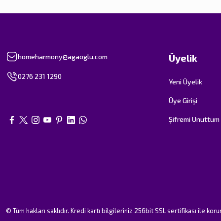
Üyelik
homeharmony@agaoglu.com
0276 231 1290
Yeni Üyelik
Üye Girişi
Şifremi Unuttum
© Tüm hakları saklıdır. Kredi kartı bilgileriniz 256bit SSL sertifikası ile kor