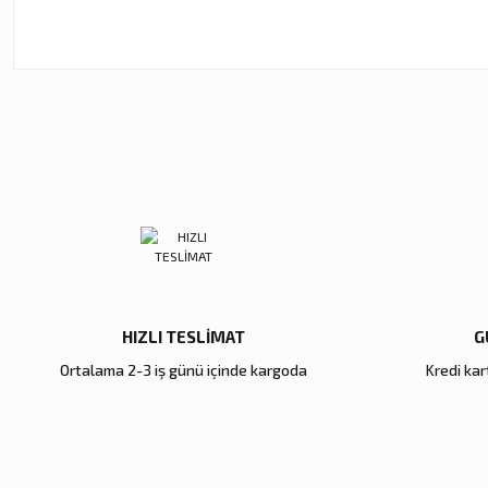
Bu ürünün fiyat bilgisi, resim, ürün açıklamalarında ve diğer ko
Görüş ve önerileriniz için teşekkür ederiz.
Ürün resmi kalitesiz, bozuk veya görüntülenemiyor.
Ürün açıklamasında eksik bilgiler bulunuyor.
Ürün bilgilerinde hatalar bulunuyor.
Ürün fiyatı diğer sitelerden daha pahalı.
Bu ürüne benzer farklı alternatifler olmalı.
HIZLI TESLİMAT
G
Ortalama 2-3 iş günü içinde kargoda
Kredi kart