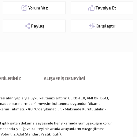
Yorum Yaz
Tavsiye Et
Paylaş
Karşılaştır
RILERINIZ
ALIŞVERIŞ DENEYIMI
s alan yapısıyla uyku kalitenizi arttırır. OEKO-TEX, AMFORI BSCI,
jen madde barındırmaz. 4 mevsim kullanıma uygundur. Yıkama
ma Talimatı: • 40 °C'de yıkanabilir. • Makinede Kurutulabilir. •
tel iplik saten dokuma sayesinde her yıkamada yumuşaklığını korur,
ekanda şıklığı ve kaliteyi bir arada arayanların vazgeçilmezi
lanlı 2 Adet Standart Yastık Kılıfı).