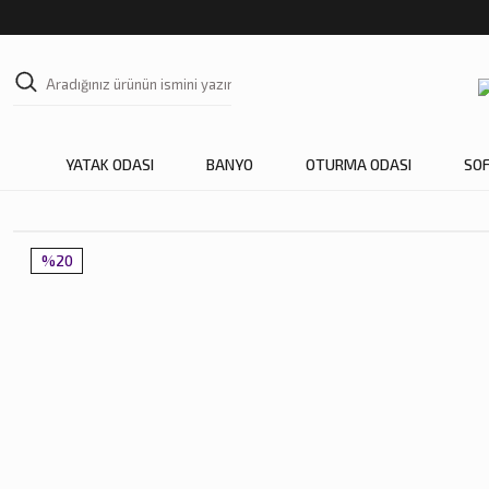
YATAK ODASI
BANYO
OTURMA ODASI
SO
%20