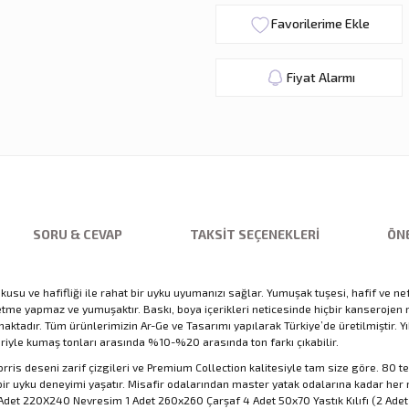
Fiyat Alarmı
SORU & CEVAP
TAKSIT SEÇENEKLERI
ÖNE
u ve hafifliği ile rahat bir uyku uyumanızı sağlar. Yumuşak tuşesi, hafif ve nefe
rletme yapmaz ve yumuşaktır. Baskı, boya içerikleri neticesinde hiçbir kansero
adır. Tüm ürünlerimizin Ar-Ge ve Tasarımı yapılarak Türkiye’de üretilmiştir. Yıka
eriyle kumaş tonları arasında %10-%20 arasında ton farkı çıkabilir.
rris deseni zarif çizgileri ve Premium Collection kalitesiyle tam size göre. 80 
 uyku deneyimi yaşatır. Misafir odalarından master yatak odalarına kadar her m
et 220X240 Nevresim 1 Adet 260x260 Çarşaf 4 Adet 50x70 Yastık Kılıfı (2 Adet Vo