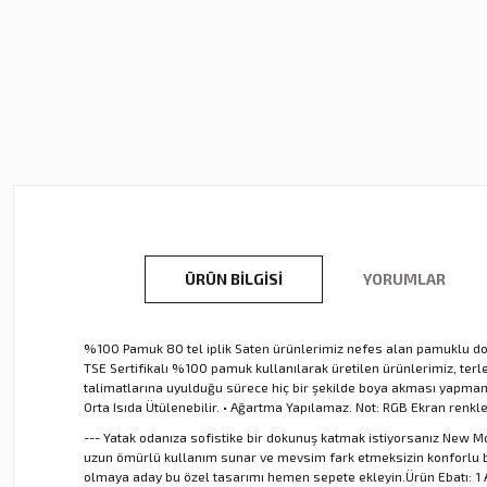
ÜRÜN BILGISI
YORUMLAR
%100 Pamuk 80 tel iplik Saten ürünlerimiz nefes alan pamuklu dokus
TSE Sertifikalı %100 pamuk kullanılarak üretilen ürünlerimiz, te
talimatlarına uyulduğu sürece hiç bir şekilde boya akması yapmamakt
Orta Isıda Ütülenebilir. • Ağartma Yapılamaz. Not: RGB Ekran renkl
--- Yatak odanıza sofistike bir dokunuş katmak istiyorsanız New Mo
uzun ömürlü kullanım sunar ve mevsim fark etmeksizin konforlu bir
olmaya aday bu özel tasarımı hemen sepete ekleyin.Ürün Ebatı: 1 Ad