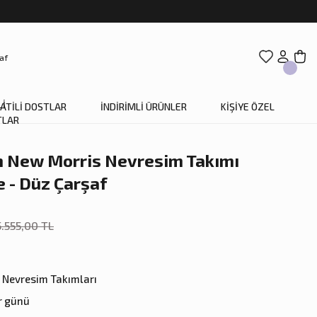
ATİLİ DOSTLAR
İNDİRİMLİ ÜRÜNLER
KİŞİYE ÖZEL
 New Morris Nevresim Takımı
e - Düz Çarşaf
5.555,00 TL
Nevresim Takımları
r günü