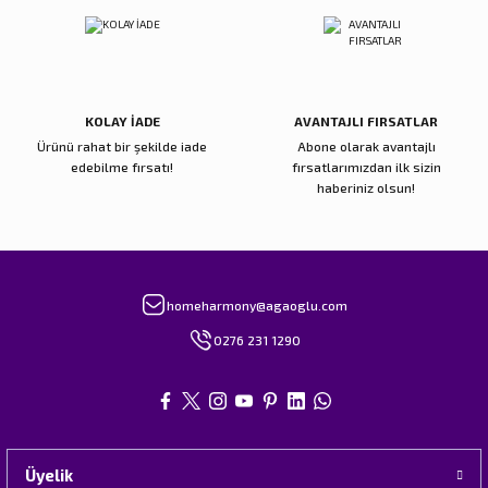
Gönder
KOLAY İADE
AVANTAJLI FIRSATLAR
Ürünü rahat bir şekilde iade
Abone olarak avantajlı
edebilme fırsatı!
fırsatlarımızdan ilk sizin
haberiniz olsun!
homeharmony@agaoglu.com
0276 231 1290
Üyelik