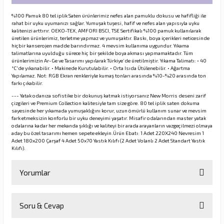
%100 Pamuk 80 tel iplik Saten ürünlerimiz nefes alan pamuklu dokusu ve hafifliği ile
rahat bir uyku uyumanızı sağlar. Yumuşak tuşesi, hafif ve nefes alan yapısıyla uyku
kalitenizi arttırır. OEKO-TEX, AMFORI BSCI, TSE Sertifikalı %100 pamuk kullanılarak
üretilen ürünlerimiz, terletme yapmaz ve yumuşaktır. Baskı, boya içerikleri neticesinde
hiçbir kanserojen madde barındırmaz. 4 mevsim kullanıma uygundur. Yıkama
talimatlarına uyulduğu sürece hiç bir şekilde boya akması yapmamaktadır. Tüm
ürünlerimizin Ar-Ge ve Tasarımı yapılarak Türkiye’de üretilmiştir. Yıkama Talimatı: • 40
°C'de yıkanabilir. • Makinede Kurutulabilir. • Orta Isıda Ütülenebilir. • Ağartma
Yapılamaz. Not: RGB Ekran renkleriyle kumaş tonları arasında %10-%20 arasında ton
farkı çıkabilir.
--- Yatak odanıza sofistike bir dokunuş katmak istiyorsanız New Morris deseni zarif
çizgileri ve Premium Collection kalitesiyle tam size göre. 80 tel iplik saten dokuma
sayesinde her yıkamada yumuşaklığını korur, uzun ömürlü kullanım sunar ve mevsim
fark etmeksizin konforlu bir uyku deneyimi yaşatır. Misafir odalarından master yatak
odalarına kadar her mekanda şıklığı ve kaliteyi bir arada arayanların vazgeçilmezi olmaya
aday bu özel tasarımı hemen sepete ekleyin.Ürün Ebatı: 1 Adet 220X240 Nevresim 1
Adet 180x200 Çarşaf 4 Adet 50x70 Yastık Kılıfı (2 Adet Volanlı 2 Adet Standart Yastık
Kılıfı).
Yorumlar
Soru & Cevap
Bu ürüne ilk yorumu siz yapın!