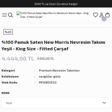
2500 TL ve Üzeri Ücretsiz Kargo!
Geri Dön
Geri Dön
Geri Dön
Geri Dön
Geri Dön
Geri Dön
Geri Dön
ASI
TFAK
N
CUK
%20
sim Takımları
Çocuk
%100 Pamuk Saten New Morris Nevresim Takımı
im Takımları
ri
Yeşil - King Size - Fitted Çarşaf
f Takımları
ilir Hediyeler
4.444,00 TL
5.555,00 TL
Kategori
Premium Nevresim Takımları
Koleksiyon
sevgililer günü
Stok Kodu
PR1085YE02
RENK
rları