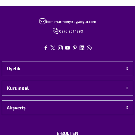
homeharmony@agaoglu.com
0276 231 1290
Üyelik
Kurumsal
Alışveriş
E-BÜLTEN