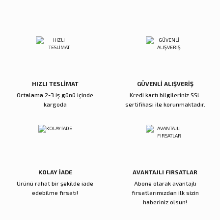
Sitemize ilk yorumu siz yapın!
Ürün resmi kalitesiz, bozuk veya görüntülenemiyor.
Ürün açıklamasında eksik bilgiler bulunuyor.
Deneyimini Paylaş
Ürün bilgilerinde hatalar bulunuyor.
Ürün fiyatı diğer sitelerden daha pahalı.
Bu ürüne benzer farklı alternatifler olmalı.
HIZLI TESLİMAT
GÜVENLİ ALIŞVERİŞ
Ortalama 2-3 iş günü içinde
Kredi kartı bilgileriniz SSL
kargoda
sertifikası ile korunmaktadır.
Gönder
KOLAY İADE
AVANTAJLI FIRSATLAR
Ürünü rahat bir şekilde iade
Abone olarak avantajlı
edebilme fırsatı!
fırsatlarımızdan ilk sizin
haberiniz olsun!