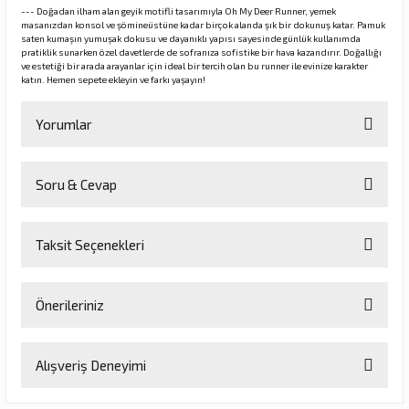
--- Doğadan ilham alan geyik motifli tasarımıyla Oh My Deer Runner, yemek
masanızdan konsol ve şömineüstüne kadar birçok alanda şık bir dokunuş katar. Pamuk
saten kumaşın yumuşak dokusu ve dayanıklı yapısı sayesinde günlük kullanımda
pratiklik sunarken özel davetlerde de sofranıza sofistike bir hava kazandırır. Doğallığı
ve estetiği bir arada arayanlar için ideal bir tercih olan bu runner ile evinize karakter
katın. Hemen sepete ekleyin ve farkı yaşayın!
Yorumlar
Soru & Cevap
Bu ürüne ilk yorumu siz yapın!
Taksit Seçenekleri
Yorum Yaz
Ürün hakkında henüz soru sorulmamış.
Önerileriniz
Soru Sor
Bu ürünün fiyat bilgisi, resim, ürün açıklamalarında ve diğer
Alışveriş Deneyimi
konularda yetersiz gördüğünüz noktaları öneri formunu kullanarak
tarafımıza iletebilirsiniz.
Görüş ve önerileriniz için teşekkür ederiz.