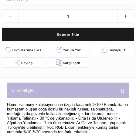
Sepete Ekle
Yorum Yaz
Tavsiye Et
Paylaş
Karşılaştır
Ürün Bilgisi
Home Harmony koleksiyonunun özgün tasarımlı %100 Pamuk Saten
kumaştan oluşan doğa dostu bu nakışlı runner,
salonunuzda,
mutfağınızda güvenle kullanabileceğiniz şık bir dekoratif runner.
Yıkama Talimatı • 30 °C'de yıkanabilir. • Orta Isıda Ütülenebilir. •
Ağartma Yapılamaz. Tüm ürünlerimizin Ar-Ge ve Tasarımı yapılarak
Türkiye’de üretilmiştir. Not: RGB Ekran renkleriyle kumaş tonları
arasında %10-%20 arasında ton farkı çıkabilir.