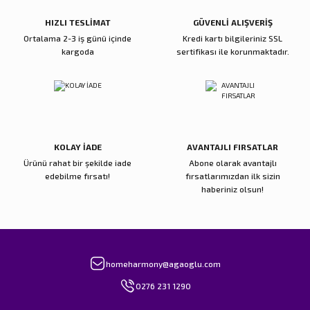
Bu ürüne benzer farklı alternatifler olmalı.
HIZLI TESLİMAT
GÜVENLİ ALIŞVERİŞ
Ortalama 2-3 iş günü içinde
Kredi kartı bilgileriniz SSL
kargoda
sertifikası ile korunmaktadır.
Gönder
KOLAY İADE
AVANTAJLI FIRSATLAR
Ürünü rahat bir şekilde iade
Abone olarak avantajlı
edebilme fırsatı!
fırsatlarımızdan ilk sizin
haberiniz olsun!
homeharmony@agaoglu.com
0276 231 1290