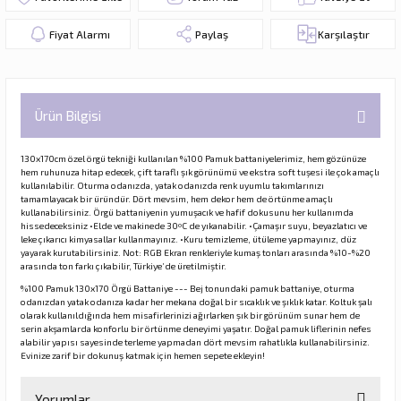
Fiyat Alarmı
Paylaş
Karşılaştır
Ürün Bilgisi
130x170cm özel örgü tekniği kullanılan %100 Pamuk battaniyelerimiz, hem gözünüze
hem ruhunuza hitap edecek, çift taraflı şık görünümü ve ekstra soft tuşesi ile çok amaçlı
kullanılabilir. Oturma odanızda, yatak odanızda renk uyumlu takımlarınızı
tamamlayacak bir üründür. Dört mevsim, hem dekor hem de örtünme amaçlı
kullanabilirsiniz. Örgü battaniyenin yumuşacık ve hafif dokusunu her kullanımda
hissedeceksiniz •Elde ve makinede 30ºC de yıkanabilir. •Çamaşır suyu, beyazlatıcı ve
leke çıkarıcı kimyasallar kullanmayınız. •Kuru temizleme, ütüleme yapmayınız, düz
yayarak kurutabilirsiniz. Not: RGB Ekran renkleriyle kumaş tonları arasında %10-%20
arasında ton farkı çıkabilir, Türkiye’de üretilmiştir.
%100 Pamuk 130x170 Örgü Battaniye --- Bej tonundaki pamuk battaniye, oturma
odanızdan yatak odanıza kadar her mekana doğal bir sıcaklık ve şıklık katar. Koltuk şalı
olarak kullanıldığında hem misafirlerinizi ağırlarken şık bir görünüm sunar hem de
serin akşamlarda konforlu bir örtünme deneyimi yaşatır. Doğal pamuk liflerinin nefes
alabilir yapısı sayesinde terleme yapmadan dört mevsim rahatlıkla kullanabilirsiniz.
Evinize zarif bir dokunuş katmak için hemen sepete ekleyin!
Yorumlar