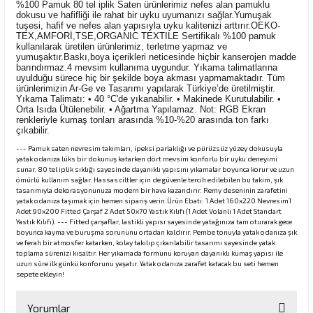
%100 Pamuk 80 tel iplik Saten ürünlerimiz nefes alan pamuklu
dokusu ve hafifliği ile rahat bir uyku uyumanızı sağlar.Yumuşak
tuşesi, hafif ve nefes alan yapısıyla uyku kalitenizi arttırır.OEKO-
TEX,AMFORİ,TSE,ORGANIC TEXTILE Sertifikalı %100 pamuk
kullanılarak üretilen ürünlerimiz, terletme yapmaz ve
yumuşaktır.Baskı,boya içerikleri neticesinde hiçbir kanserojen madde
barındırmaz.4 mevsim kullanıma uygundur. Yıkama talimatlarına
uyulduğu sürece hiç bir şekilde boya akması yapmamaktadır. Tüm
ürünlerimizin Ar-Ge ve Tasarımı yapılarak Türkiye’de üretilmiştir.
Yıkama Talimatı: • 40 °C'de yıkanabilir. • Makinede Kurutulabilir. •
Orta Isıda Ütülenebilir. • Ağartma Yapılamaz. Not: RGB Ekran
renkleriyle kumaş tonları arasında %10-%20 arasında ton farkı
çıkabilir.
--- Pamuk saten nevresim takımları, ipeksi parlaklığı ve pürüzsüz yüzey dokusuyla
yatak odanıza lüks bir dokunuş katarken dört mevsim konforlu bir uyku deneyimi
sunar. 80 tel iplik sıklığı sayesinde dayanıklı yapısını yıkamalar boyunca korur ve uzun
ömürlü kullanım sağlar. Hassas ciltler için de güvenle tercih edilebilen bu takım, şık
tasarımıyla dekorasyonunuza modern bir hava kazandırır. Remy deseninin zarafetini
yatak odanıza taşımak için hemen sipariş verin.Ürün Ebatı: 1 Adet 160x220 Nevresim1
Adet 90x200 Fitted Çarşaf 2 Adet 50x70 Yastık Kılıfı (1 Adet Volanlı 1 Adet Standart
Yastık Kılıfı). --- Fitted çarşaflar, lastikli yapısı sayesinde yatağınıza tam oturarak gece
boyunca kayma ve buruşma sorununu ortadan kaldırır. Pembe tonuyla yatak odanıza şık
ve ferah bir atmosfer katarken, kolay takılıp çıkarılabilir tasarımı sayesinde yatak
toplama sürenizi kısaltır. Her yıkamada formunu koruyan dayanıklı kumaş yapısı ile
uzun süre ilk günkü konforunu yaşatır. Yatak odanıza zarafet katacak bu seti hemen
sepete ekleyin!
Yorumlar