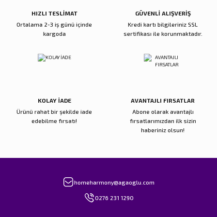
Bu ürüne benzer farklı alternatifler olmalı.
HIZLI TESLİMAT
GÜVENLİ ALIŞVERİŞ
Ortalama 2-3 iş günü içinde
Kredi kartı bilgileriniz SSL
kargoda
sertifikası ile korunmaktadır.
Gönder
KOLAY İADE
AVANTAJLI FIRSATLAR
Ürünü rahat bir şekilde iade
Abone olarak avantajlı
edebilme fırsatı!
fırsatlarımızdan ilk sizin
haberiniz olsun!
homeharmony@agaoglu.com
0276 231 1290