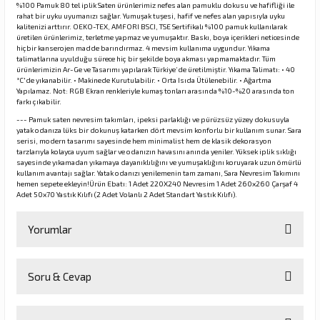
%100 Pamuk 80 tel iplik Saten ürünlerimiz nefes alan pamuklu dokusu ve hafifliği ile
rahat bir uyku uyumanızı sağlar. Yumuşak tuşesi, hafif ve nefes alan yapısıyla uyku
kalitenizi arttırır. OEKO-TEX, AMFORI BSCI, TSE Sertifikalı %100 pamuk kullanılarak
üretilen ürünlerimiz, terletme yapmaz ve yumuşaktır. Baskı, boya içerikleri neticesinde
hiçbir kanserojen madde barındırmaz. 4 mevsim kullanıma uygundur. Yıkama
talimatlarına uyulduğu sürece hiç bir şekilde boya akması yapmamaktadır. Tüm
ürünlerimizin Ar-Ge ve Tasarımı yapılarak Türkiye’de üretilmiştir. Yıkama Talimatı: • 40
°C'de yıkanabilir. • Makinede Kurutulabilir. • Orta Isıda Ütülenebilir. • Ağartma
Yapılamaz. Not: RGB Ekran renkleriyle kumaş tonları arasında %10-%20 arasında ton
farkı çıkabilir.
--- Pamuk saten nevresim takımları, ipeksi parlaklığı ve pürüzsüz yüzey dokusuyla
yatak odanıza lüks bir dokunuş katarken dört mevsim konforlu bir kullanım sunar. Sara
serisi, modern tasarımı sayesinde hem minimalist hem de klasik dekorasyon
tarzlarıyla kolayca uyum sağlar ve odanızın havasını anında yeniler. Yüksek iplik sıklığı
sayesinde yıkamadan yıkamaya dayanıklılığını ve yumuşaklığını koruyarak uzun ömürlü
kullanım avantajı sağlar. Yatak odanızı yenilemenin tam zamanı, Sara Nevresim Takımını
hemen sepete ekleyin!Ürün Ebatı: 1 Adet 220X240 Nevresim 1 Adet 260x260 Çarşaf 4
Adet 50x70 Yastık Kılıfı (2 Adet Volanlı 2 Adet Standart Yastık Kılıfı).
Yorumlar
Soru & Cevap
Bu ürüne ilk yorumu siz yapın!