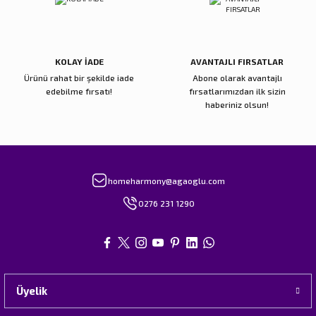
Gönder
KOLAY İADE
AVANTAJLI FIRSATLAR
Ürünü rahat bir şekilde iade
Abone olarak avantajlı
edebilme fırsatı!
fırsatlarımızdan ilk sizin
haberiniz olsun!
homeharmony@agaoglu.com
0276 231 1290
Üyelik