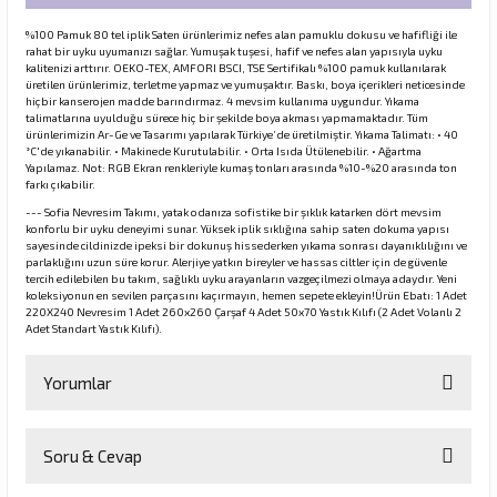
%100 Pamuk 80 tel iplik Saten ürünlerimiz nefes alan pamuklu dokusu ve hafifliği ile
rahat bir uyku uyumanızı sağlar. Yumuşak tuşesi, hafif ve nefes alan yapısıyla uyku
kalitenizi arttırır. OEKO-TEX, AMFORI BSCI, TSE Sertifikalı %100 pamuk kullanılarak
üretilen ürünlerimiz, terletme yapmaz ve yumuşaktır. Baskı, boya içerikleri neticesinde
hiçbir kanserojen madde barındırmaz. 4 mevsim kullanıma uygundur. Yıkama
talimatlarına uyulduğu sürece hiç bir şekilde boya akması yapmamaktadır. Tüm
ürünlerimizin Ar-Ge ve Tasarımı yapılarak Türkiye’de üretilmiştir. Yıkama Talimatı: • 40
°C'de yıkanabilir. • Makinede Kurutulabilir. • Orta Isıda Ütülenebilir. • Ağartma
Yapılamaz. Not: RGB Ekran renkleriyle kumaş tonları arasında %10-%20 arasında ton
farkı çıkabilir.
--- Sofia Nevresim Takımı, yatak odanıza sofistike bir şıklık katarken dört mevsim
konforlu bir uyku deneyimi sunar. Yüksek iplik sıklığına sahip saten dokuma yapısı
sayesinde cildinizde ipeksi bir dokunuş hissederken yıkama sonrası dayanıklılığını ve
parlaklığını uzun süre korur. Alerjiye yatkın bireyler ve hassas ciltler için de güvenle
tercih edilebilen bu takım, sağlıklı uyku arayanların vazgeçilmezi olmaya adaydır. Yeni
koleksiyonun en sevilen parçasını kaçırmayın, hemen sepete ekleyin!Ürün Ebatı: 1 Adet
220X240 Nevresim 1 Adet 260x260 Çarşaf 4 Adet 50x70 Yastık Kılıfı (2 Adet Volanlı 2
Adet Standart Yastık Kılıfı).
Yorumlar
Soru & Cevap
Bu ürüne ilk yorumu siz yapın!