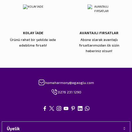
Gönder
KOLAY İADE
AVANTAJLI FIRSATLAR
Ürünü rahat bir şekilde iade
Abone olarak avantajlı
edebilme fırsatı!
fırsatlarımızdan ilk sizin
haberiniz olsun!
homeharmony@agaoglu.com
0276 231 1290
Üyelik