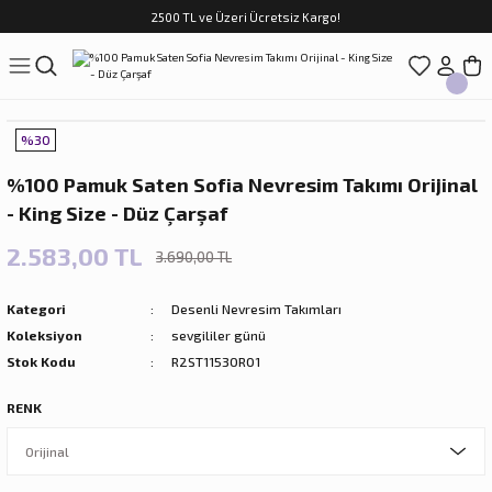
2500 TL ve Üzeri Ücretsiz Kargo!
Geri Dön
Geri Dön
Geri Dön
Geri Dön
Geri Dön
Geri Dön
Geri Dön
ASI
TFAK
N
CUK
%30
sim Takımları
Çocuk
%100 Pamuk Saten Sofia Nevresim Takımı Orijinal
im Takımları
ri
- King Size - Düz Çarşaf
f Takımları
ilir Hediyeler
2.583,00 TL
3.690,00 TL
Kategori
Desenli Nevresim Takımları
Koleksiyon
sevgililer günü
Stok Kodu
R2ST1153OR01
RENK
rları