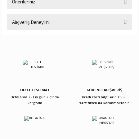
Önerileriniz
Soru Sor
Bu ürünün fiyat bilgisi, resim, ürün açıklamalarında ve diğer
Alışveriş Deneyimi
konularda yetersiz gördüğünüz noktaları öneri formunu kullanarak
tarafımıza iletebilirsiniz.
Görüş ve önerileriniz için teşekkür ederiz.
Sitemize ilk yorumu siz yapın!
Ürün resmi kalitesiz, bozuk veya görüntülenemiyor.
Ürün açıklamasında eksik bilgiler bulunuyor.
Deneyimini Paylaş
Ürün bilgilerinde hatalar bulunuyor.
Ürün fiyatı diğer sitelerden daha pahalı.
Bu ürüne benzer farklı alternatifler olmalı.
HIZLI TESLİMAT
GÜVENLİ ALIŞVERİŞ
Ortalama 2-3 iş günü içinde
Kredi kartı bilgileriniz SSL
kargoda
sertifikası ile korunmaktadır.
Gönder