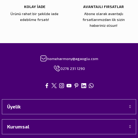
KOLAY İADE
AVANTAJLI FIRSATLAR
Ürünü rahat bir şekilde iade
Abone olarak avantajlı
edebilme fırsatı!
fırsatlarımızdan ilk sizin
haberiniz olsun!
homeharmony@agaoglu.com
0276 231 1290
Üyelik
Kurumsal