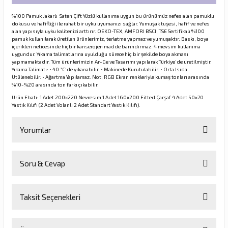
%100 Pamuk Jakarlı
Saten Çift Yüzlü kullanıma uygun bu ürünümüz nefes alan pamuklu
dokusu ve hafifliği ile rahat bir uyku uyumanızı sağlar. Yumuşak tuşesi, hafif ve nefes
alan yapısıyla uyku kalitenizi arttırır. OEKO-TEX, AMFORI BSCI, TSE Sertifikalı %100
pamuk kullanılarak üretilen ürünlerimiz, terletme yapmaz ve yumuşaktır. Baskı, boya
içerikleri neticesinde hiçbir kanserojen madde barındırmaz. 4 mevsim kullanıma
uygundur. Yıkama talimatlarına uyulduğu sürece hiç bir şekilde boya akması
yapmamaktadır. Tüm ürünlerimizin Ar-Ge ve Tasarımı yapılarak Türkiye’de üretilmiştir.
Yıkama Talimatı: • 40 °C'de yıkanabilir. • Makinede Kurutulabilir. • Orta Isıda
Ütülenebilir. • Ağartma Yapılamaz. Not: RGB Ekran renkleriyle kumaş tonları arasında
%10-%20 arasında ton farkı çıkabilir.
Ürün Ebatı: 1 Adet 200x220 Nevresim 1 Adet 160x200 Fitted Çarşaf 4 Adet 50x70
Yastık Kılıfı (2 Adet Volanlı 2 Adet Standart Yastık Kılıfı).
Yorumlar
Soru & Cevap
Bu ürüne ilk yorumu siz yapın!
Taksit Seçenekleri
Yorum Yaz
Ürün hakkında henüz soru sorulmamış.