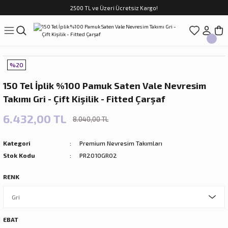
2500 TL ve Üzeri Ücretsiz Kargo!
Geri Dön
Geri Dön
Geri Dön
Geri Dön
Geri Dön
Geri Dön
Geri Dön
ASI
TFAK
N
CUK
%20
sim Takımları
Çocuk
150 Tel İplik %100 Pamuk Saten Vale Nevresim
im Takımları
ri
Takımı Gri - Çift Kişilik - Fitted Çarşaf
f Takımları
ilir Hediyeler
6.432,00 TL
8.040,00 TL
Kategori
Premium Nevresim Takımları
Stok Kodu
PR2010GR02
RENK
rları
EBAT