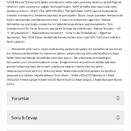
%100 Pamuk 150 tel iplik Saten ürünlerimiz nefes alan pamuklu dokusu ve hafifliği ile
rahat bir uyku uyumanızı sağlar. Yumuşak tuşesi, hafif ve nefes alan yapısıyla uyku
kalitenizi arttırır. OEKO-TEX, AMFORI BSCI, TSE Sertifikalı %100 pamuk kullanılarak
üretilen ürünlerimiz, terletme yapmaz ve yumuşaktır. Baskı, boya içerikleri neticesinde
hiçbir kanserojen madde barındırmaz. 4 mevsim kullanıma uygundur. Yıkama
talimatlarına uyulduğu sürece hiç bir şekilde boya akması yapmamaktadır. Tüm
ürünlerimizin Ar-Ge ve Tasarımı yapılarak Türkiye’de üretilmiştir. Yıkama Talimatı: • 40
°C'de yıkanabilir. • Makinede Kurutulabilir. • Orta Isıda Ütülenebilir. • Ağartma
Yapılamaz. Not: RGB Ekran renkleriyle kumaş tonları arasında %10-%20 arasında ton
farkı çıkabilir.
--- Yüksek tel iplik sayısı sayesinde kumaş yüzeyinde ipeksi bir parlaklık ve pürüzsüz
bir dokunuş elde edilen bu nevresim takımı, yatak odanıza lüks otel konforunu taşır.
Saten dokuma tekniği ile üretilen pamuklu yapısı, her yıkamada yumuşaklığını
koruyarak uzun ömürlü kullanım sunar. Şık görünümü ve premium kalitesiyle hem
günlük kullanıma hem de misafir odalarına ideal bir tercih olan bu takım,
dekorasyonunuza zarif bir dokunuş katar. Yatak odanızda fark yaratan bu konforu
yaşamak için hemen sepete ekleyin.Ürün Ebatı: 1 Adet 200x220 Nevresim 1 Adet
160x200 Fitted Çarşaf 4 Adet 50x70 Yastık Kılıfı (2 Adet Volanlı 2 Adet Standart Yastık
Kılıfı).
Yorumlar
Soru & Cevap
Bu ürüne ilk yorumu siz yapın!