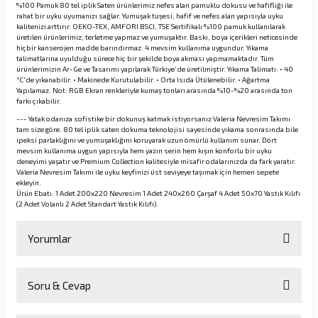
%100 Pamuk 80 tel iplik Saten ürünlerimiz nefes alan pamuklu dokusu ve hafifliği ile
rahat bir uyku uyumanızı sağlar. Yumuşak tuşesi, hafif ve nefes alan yapısıyla uyku
kalitenizi arttırır. OEKO-TEX, AMFORI BSCI, TSE Sertifikalı %100 pamuk kullanılarak
üretilen ürünlerimiz, terletme yapmaz ve yumuşaktır. Baskı, boya içerikleri neticesinde
hiçbir kanserojen madde barındırmaz. 4 mevsim kullanıma uygundur. Yıkama
talimatlarına uyulduğu sürece hiç bir şekilde boya akması yapmamaktadır. Tüm
ürünlerimizin Ar-Ge ve Tasarımı yapılarak Türkiye’de üretilmiştir. Yıkama Talimatı: • 40
°C'de yıkanabilir. • Makinede Kurutulabilir. • Orta Isıda Ütülenebilir. • Ağartma
Yapılamaz. Not: RGB Ekran renkleriyle kumaş tonları arasında %10-%20 arasında ton
farkı çıkabilir.
--- Yatak odanıza sofistike bir dokunuş katmak istiyorsanız Valeria Nevresim Takımı
tam size göre. 80 tel iplik saten dokuma teknolojisi sayesinde yıkama sonrasında bile
ipeksi parlaklığını ve yumuşaklığını koruyarak uzun ömürlü kullanım sunar. Dört
mevsim kullanıma uygun yapısıyla hem yazın serin hem kışın konforlu bir uyku
deneyimi yaşatır ve Premium Collection kalitesiyle misafir odalarınızda da fark yaratır.
Valeria Nevresim Takımı ile uyku keyfinizi üst seviyeye taşımak için hemen sepete
ekleyin.
Ürün Ebatı: 1 Adet 200x220 Nevresim 1 Adet 240x260 Çarşaf 4 Adet 50x70 Yastık Kılıfı
(2 Adet Volanlı 2 Adet Standart Yastık Kılıfı).
Yorumlar
Soru & Cevap
Bu ürüne ilk yorumu siz yapın!