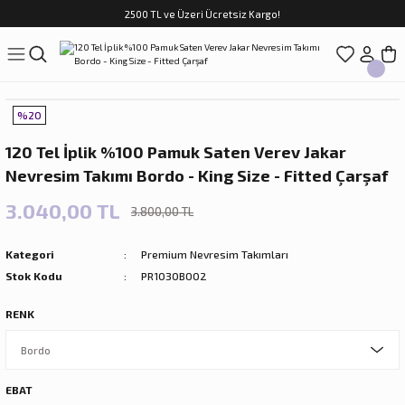
2500 TL ve Üzeri Ücretsiz Kargo!
Geri Dön
Geri Dön
Geri Dön
Geri Dön
Geri Dön
Geri Dön
Geri Dön
ASI
TFAK
N
CUK
%20
sim Takımları
Çocuk
120 Tel İplik %100 Pamuk Saten Verev Jakar
im Takımları
ri
Nevresim Takımı Bordo - King Size - Fitted Çarşaf
f Takımları
ilir Hediyeler
3.040,00 TL
3.800,00 TL
Kategori
Premium Nevresim Takımları
Stok Kodu
PR1030BO02
RENK
rları
EBAT