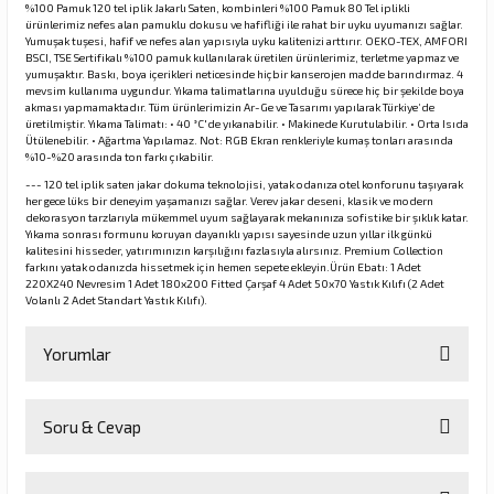
%100 Pamuk 120 tel iplik Jakarlı Saten, kombinleri %100 Pamuk 80 Tel iplikli
ürünlerimiz nefes alan pamuklu dokusu ve hafifliği ile rahat bir uyku uyumanızı sağlar.
Yumuşak tuşesi, hafif ve nefes alan yapısıyla uyku kalitenizi arttırır. OEKO-TEX, AMFORI
BSCI, TSE Sertifikalı %100 pamuk kullanılarak üretilen ürünlerimiz, terletme yapmaz ve
yumuşaktır. Baskı, boya içerikleri neticesinde hiçbir kanserojen madde barındırmaz. 4
mevsim kullanıma uygundur. Yıkama talimatlarına uyulduğu sürece hiç bir şekilde boya
akması yapmamaktadır. Tüm ürünlerimizin Ar-Ge ve Tasarımı yapılarak Türkiye’de
üretilmiştir. Yıkama Talimatı: • 40 °C'de yıkanabilir. • Makinede Kurutulabilir. • Orta Isıda
Ütülenebilir. • Ağartma Yapılamaz. Not: RGB Ekran renkleriyle kumaş tonları arasında
%10-%20 arasında ton farkı çıkabilir.
--- 120 tel iplik saten jakar dokuma teknolojisi, yatak odanıza otel konforunu taşıyarak
her gece lüks bir deneyim yaşamanızı sağlar. Verev jakar deseni, klasik ve modern
dekorasyon tarzlarıyla mükemmel uyum sağlayarak mekanınıza sofistike bir şıklık katar.
Yıkama sonrası formunu koruyan dayanıklı yapısı sayesinde uzun yıllar ilk günkü
kalitesini hisseder, yatırımınızın karşılığını fazlasıyla alırsınız. Premium Collection
farkını yatak odanızda hissetmek için hemen sepete ekleyin.Ürün Ebatı: 1 Adet
220X240 Nevresim 1 Adet 180x200 Fitted Çarşaf 4 Adet 50x70 Yastık Kılıfı (2 Adet
Volanlı 2 Adet Standart Yastık Kılıfı).
Yorumlar
Soru & Cevap
Bu ürüne ilk yorumu siz yapın!