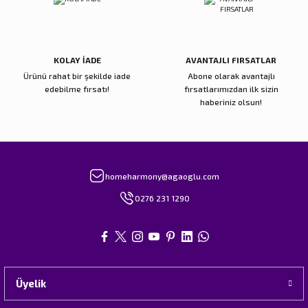
Gönder
KOLAY İADE
AVANTAJLI FIRSATLAR
Ürünü rahat bir şekilde iade
Abone olarak avantajlı
edebilme fırsatı!
fırsatlarımızdan ilk sizin
haberiniz olsun!
homeharmony@agaoglu.com
0276 231 1290
Üyelik